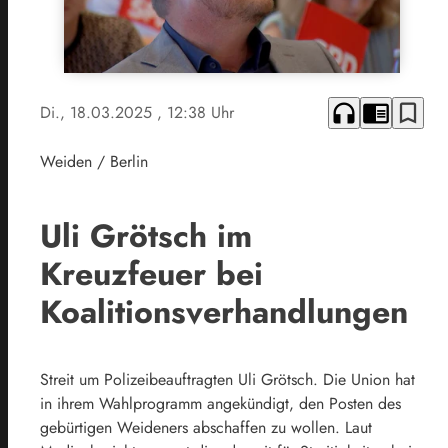
headphones
chrome_reader_mode
bookmark_border
Di., 18.03.2025
, 12:38 Uhr
Weiden / Berlin
Uli Grötsch im
Kreuzfeuer bei
Koalitionsverhandlungen
Streit um Polizeibeauftragten Uli Grötsch. Die Union hat
in ihrem Wahlprogramm angekündigt, den Posten des
gebürtigen Weideners abschaffen zu wollen. Laut