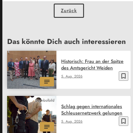
Zurück
Das könnte Dich auch interessieren
Historisch: Frau an der Spitze
des Amtsgericht Weiden
bookmark_border
5. Aug. 2026
@symbolbild
Schlag gegen internationales
Schleusernetzwerk gelungen
bookmark_border
5. Aug. 2026