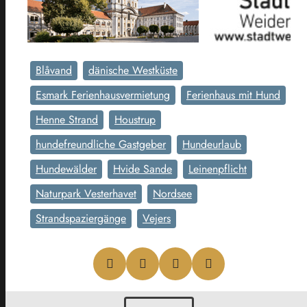
Blåvand
dänische Westküste
Esmark Ferienhausvermietung
Ferienhaus mit Hund
Henne Strand
Houstrup
hundefreundliche Gastgeber
Hundeurlaub
Hundewälder
Hvide Sande
Leinenpflicht
Naturpark Vesterhavet
Nordsee
Strandspaziergänge
Vejers