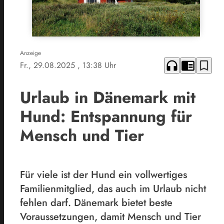
Anzeige
headphones
chrome_reader_mode
bookmark_border
Fr., 29.08.2025
, 13:38 Uhr
Urlaub in Dänemark mit
Hund: Entspannung für
Mensch und Tier
Für viele ist der Hund ein vollwertiges
Familienmitglied, das auch im Urlaub nicht
fehlen darf. Dänemark bietet beste
Voraussetzungen, damit Mensch und Tier