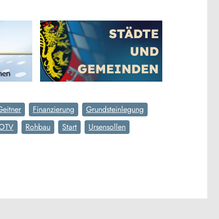
Geitner
Finanzierung
Grundsteinlegung
OTV
Rohbau
Start
Ursensollen