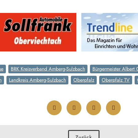
se
BRK Kreisverband Amberg-Sulzbach
Bürgermeister Albert 
n
Landkreis Amberg-Sulzbach
Oberpfalz
Oberpfalz TV
Zurück