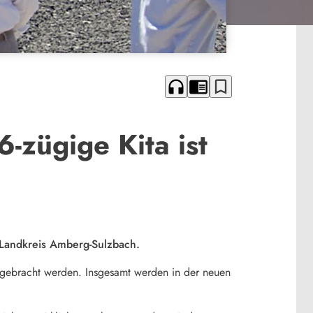
headphones
chrome_reader_mode
bookmark_border
6-zügige Kita ist
m Landkreis Amberg-Sulzbach.
rgebracht werden. Insgesamt werden in der neuen