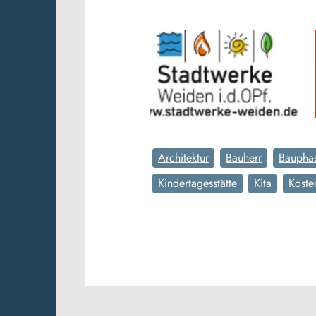
Architektur
Bauherr
Baupha
Kindertagesstätte
Kita
Koste