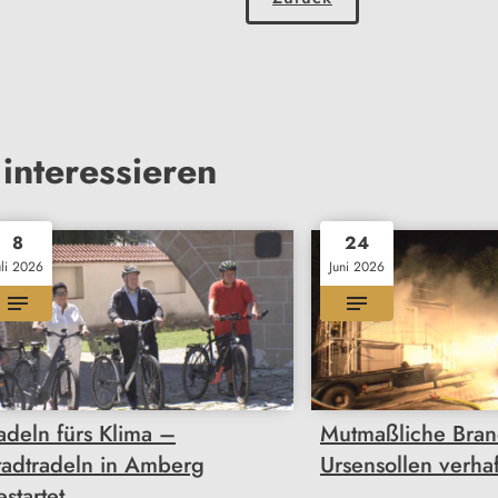
interessieren
8
24
uli 2026
Juni 2026
adeln fürs Klima –
Mutmaßliche Brands
tadtradeln in Amberg
Ursensollen verhaf
estartet