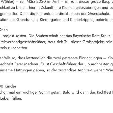
e Wähler) – seit März 2020 im Amt – ist froh, dieses große Baupr
hkeit zu bieten, hier in Zukunft ihre Kleinen unterzubringen und b
ermeister. Denn die Kita entstehe direkt neben der Grundschule.
ation aus Grundschule, Kindergarten und Kinderkrippe“, betonte er
 Dach
uprojekt kosten. Die Bauherrschaft hat das Bayerische Rote Kreu
isverbandgeschäftsführer, freut sich Teil dieses Großprojekts sein 
eis zu schaffen.
nfalls so, dass letztendlich die zwei getrennte Einrichtungen – K
chitekt Peter Mederer. Er ist Geschäftsführer der „jb architekten
nsame Nutzungen geben, so der zuständige Architekt weiter. Wie e
00 Kinder
 schon mal ein wichtiger Schritt getan. Bald wird dann das Richtfes
Leben füllen.