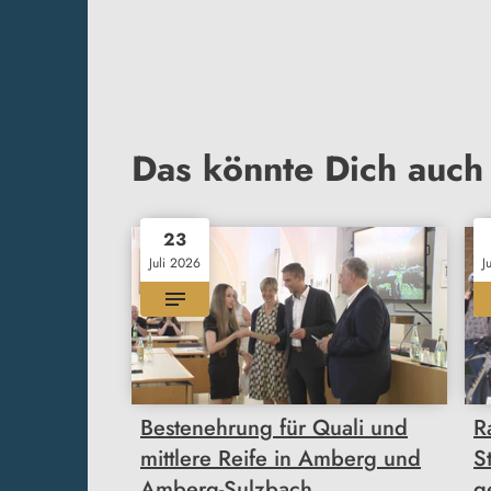
Das könnte Dich auch 
23
Juli 2026
J
Bestenehrung für Quali und
R
mittlere Reife in Amberg und
S
Amberg-Sulzbach
g