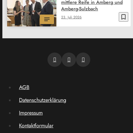
mittlere Reife in Amberg und
Amberg-Sulzbach
bookmark_border
23. Juli 2026
AGB
Datenschutzerklärung
Impressum
Kontaktformular