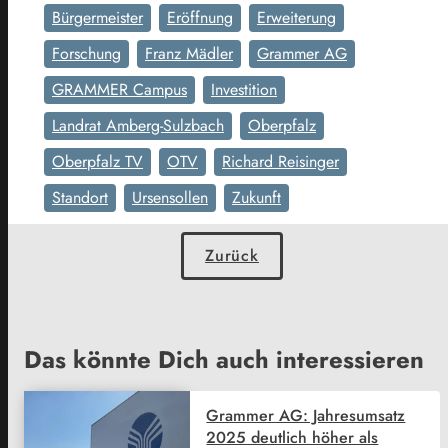
Bürgermeister
Eröffnung
Erweiterung
Forschung
Franz Mädler
Grammer AG
GRAMMER Campus
Investition
Landrat Amberg-Sulzbach
Oberpfalz
Oberpfalz TV
OTV
Richard Reisinger
Standort
Ursensollen
Zukunft
Zurück
Das könnte Dich auch interessieren
Grammer AG: Jahresumsatz
2025 deutlich höher als