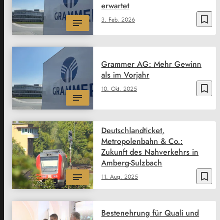
erwartet
bookmark_border
3. Feb. 2026
Grammer AG: Mehr Gewinn
als im Vorjahr
bookmark_border
10. Okt. 2025
Deutschlandticket,
Metropolenbahn & Co.:
Zukunft des Nahverkehrs in
Amberg-Sulzbach
bookmark_border
11. Aug. 2025
Bestenehrung für Quali und