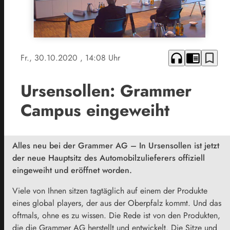
headphones
chrome_reader_mode
bookmark_border
Fr., 30.10.2020
, 14:08 Uhr
Ursensollen: Grammer
Campus eingeweiht
Alles neu bei der Grammer AG – In Ursensollen ist jetzt
der neue Hauptsitz des Automobilzulieferers offiziell
eingeweiht und eröffnet worden.
Viele von Ihnen sitzen tagtäglich auf einem der Produkte
eines global players, der aus der Oberpfalz kommt. Und das
oftmals, ohne es zu wissen. Die Rede ist von den Produkten,
die die Grammer AG herstellt und entwickelt. Die Sitze und