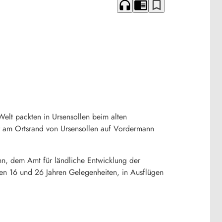
headphones
chrome_reader_mode
bookmark_border
Welt packten in Ursensollen beim alten
r am Ortsrand von Ursensollen auf Vordermann
nn, dem Amt für ländliche Entwicklung der
n 16 und 26 Jahren Gelegenheiten, in Ausflügen