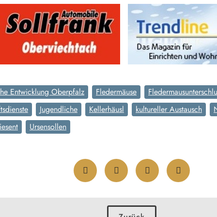
che Entwicklung Oberpfalz
Fledermäuse
Fledermausunterschl
tsdienste
Jugendliche
Kellerhäusl
kultureller Austausch
iesent
Ursensollen
Zurück