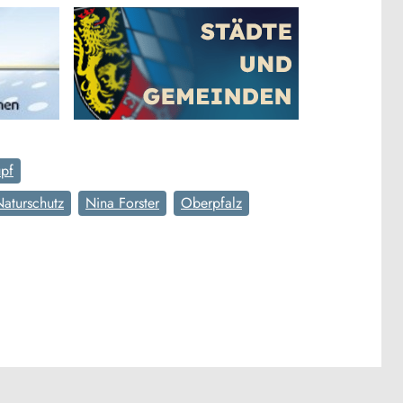
upf
Naturschutz
Nina Forster
Oberpfalz