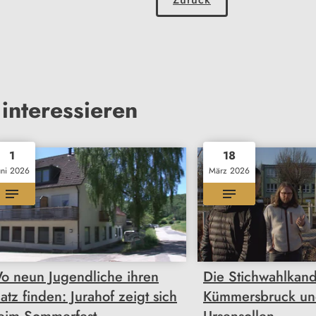
interessieren
1
18
uni 2026
März 2026
o neun Jugendliche ihren
Die Stichwahlkand
latz finden: Jurahof zeigt sich
Kümmersbruck u