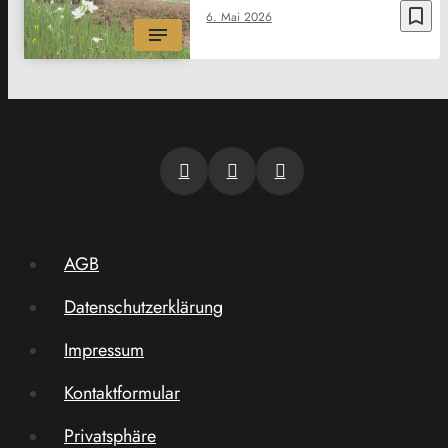
bookmark_border
6. Mai 2026
AGB
Datenschutzerklärung
Impressum
Kontaktformular
Privatsphäre