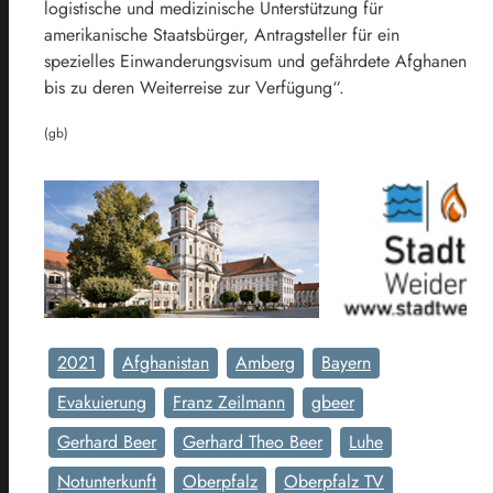
logistische und medizinische Unterstützung für
amerikanische Staatsbürger, Antragsteller für ein
spezielles Einwanderungsvisum und gefährdete Afghanen
bis zu deren Weiterreise zur Verfügung“.
(gb)
2021
Afghanistan
Amberg
Bayern
Evakuierung
Franz Zeilmann
gbeer
Gerhard Beer
Gerhard Theo Beer
Luhe
Notunterkunft
Oberpfalz
Oberpfalz TV