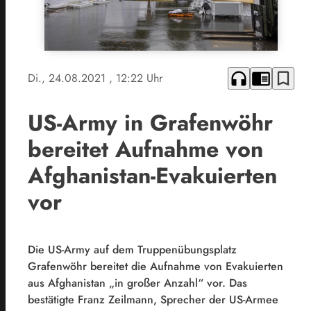
headphones
chrome_reader_mode
bookmark_border
Di., 24.08.2021
, 12:22 Uhr
US-Army in Grafenwöhr
bereitet Aufnahme von
Afghanistan-Evakuierten
vor
Die US-Army auf dem Truppenübungsplatz
Grafenwöhr bereitet die Aufnahme von Evakuierten
aus Afghanistan „in großer Anzahl“ vor. Das
bestätigte Franz Zeilmann, Sprecher der US-Armee