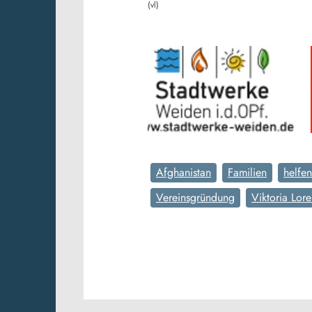
(vl)
Afghanistan
Familien
helfen
Vereinsgründung
Viktoria Lor