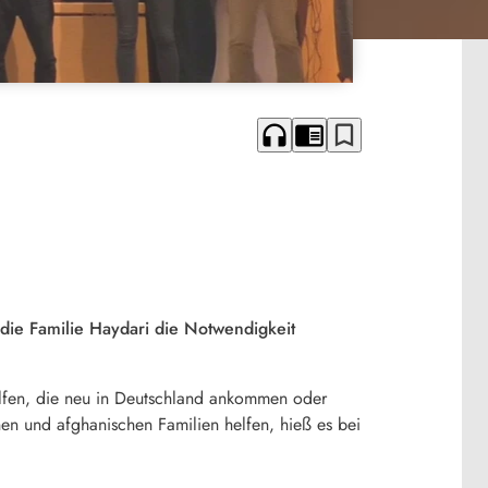
headphones
chrome_reader_mode
bookmark_border
die Familie Haydari die Notwendigkeit
elfen, die neu in Deutschland ankommen oder
nen und afghanischen Familien helfen, hieß es bei