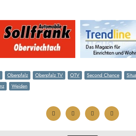
Oberpfalz
Oberpfalz TV
OTV
Second Chance
Situ
enz
Weiden