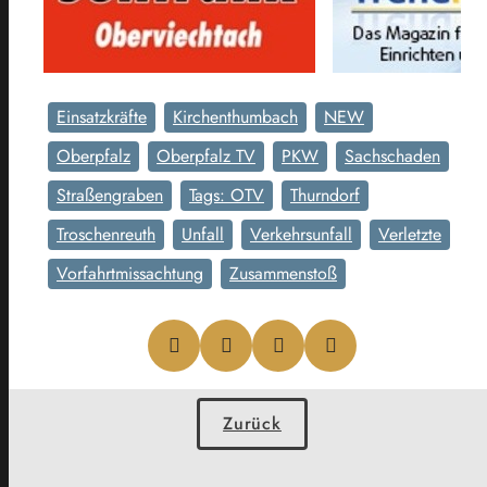
Einsatzkräfte
Kirchenthumbach
NEW
Oberpfalz
Oberpfalz TV
PKW
Sachschaden
Straßengraben
Tags: OTV
Thurndorf
Troschenreuth
Unfall
Verkehrsunfall
Verletzte
Vorfahrtmissachtung
Zusammenstoß
Zurück