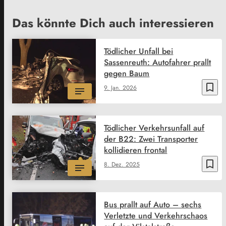
Das könnte Dich auch interessieren
Tödlicher Unfall bei
Sassenreuth: Autofahrer prallt
gegen Baum
bookmark_border
9. Jan. 2026
Tödlicher Verkehrsunfall auf
der B22: Zwei Transporter
kollidieren frontal
bookmark_border
8. Dez. 2025
Bus prallt auf Auto – sechs
Verletzte und Verkehrschaos