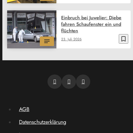
Einbruch bei Juwelier: Diebe
fahren Schaufenster ein und
flüchten
bookmark_border
23. Juli 2026
AGB
Datenschutzerklärung