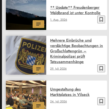
** Update** Freudenberger
Waldbrand ist unter Kontrolle
bookmark_border
1. Aug. 2026
Mehrere Einbrüche und
verdächtige Beobachtungen in
Großschlattengrün –
Kriminalpolizei prüft
Tatzusammenhänge
bookmark_border
29. Juli 2026
Umgestaltung des
Marktplatzes in Vilseck
bookmark_border
24. Juli 2026