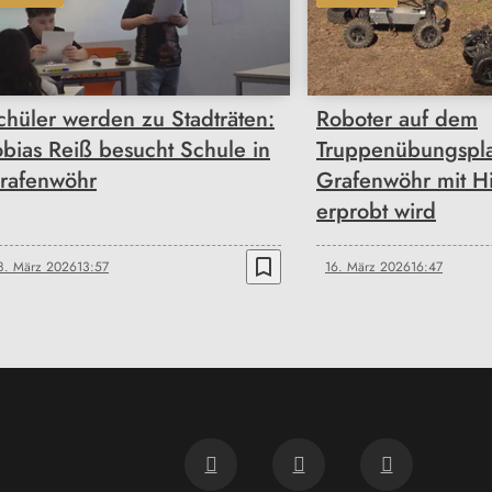
chüler werden zu Stadträten:
Roboter auf dem
obias Reiß besucht Schule in
Truppenübungspla
rafenwöhr
Grafenwöhr mit H
erprobt wird
bookmark_border
8. März 2026
13:57
16. März 2026
16:47