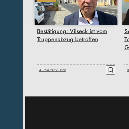
Bestätigung: Vilseck ist vom
S
Truppenabzug betroffen
T
G
bookmark_border
4. Mai 2026
11:38
1