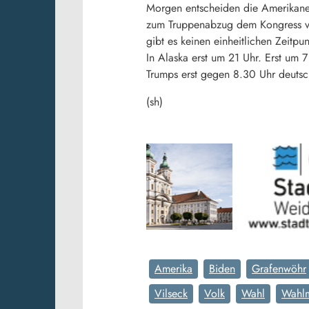
Morgen entscheiden die Amerikaner 
zum Truppenabzug dem Kongress vo
gibt es keinen einheitlichen Zeitp
In Alaska erst um 21 Uhr. Erst um
Trumps erst gegen 8.30 Uhr deutsch
(sh)
Amerika
Biden
Grafenwöhr
Vilseck
Volk
Wahl
Wahl