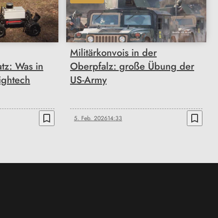
Militärkonvois in der
tz: Was in
Oberpfalz: große Übung der
ightech
US-Army
bookmark_border
bookmark_border
5. Feb. 2026
14:33