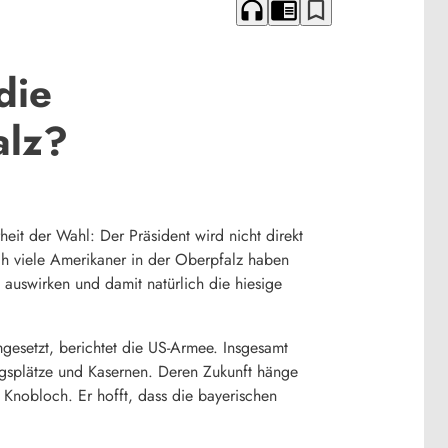
headphones
chrome_reader_mode
bookmark_border
die
alz?
it der Wahl: Der Präsident wird nicht direkt
ch viele Amerikaner in der Oberpfalz haben
uswirken und damit natürlich die hiesige
gesetzt, berichtet die US-Armee. Insgesamt
gsplätze und Kasernen. Deren Zukunft hänge
Knobloch. Er hofft, dass die bayerischen