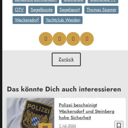
OTV
Segelboote
Segelsport
Thomas Sparrer
Wackersdorf
Yachtclub Weiden
Zurück
Das könnte Dich auch interessieren
Polizei bescheinigt
Wackersdorf und Steinberg
hohe Sicherheit
bookmark_border
7. Juli 2026