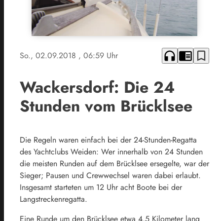
headphones
chrome_reader_mode
bookmark_border
So., 02.09.2018
, 06:59 Uhr
Wackersdorf: Die 24
Stunden vom Brücklsee
Die Regeln waren einfach bei der 24-Stunden-Regatta
des Yachtclubs Weiden: Wer innerhalb von 24 Stunden
die meisten Runden auf dem Brücklsee ersegelte, war der
Sieger; Pausen und Crewwechsel waren dabei erlaubt.
Insgesamt starteten um 12 Uhr acht Boote bei der
Langstreckenregatta.
Eine Runde um den Brücklsee etwa 4,5 Kilometer lang