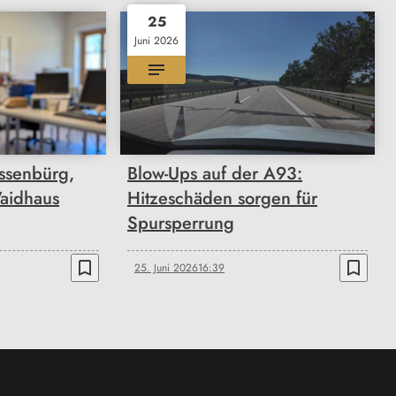
25
Juni 2026
ossenbürg,
Blow-Ups auf der A93:
aidhaus
Hitzeschäden sorgen für
Spursperrung
bookmark_border
bookmark_border
25. Juni 2026
16:39