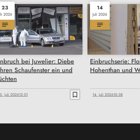
23
14
uli 2026
Juli 2026
inbruch bei Juwelier: Diebe
Einbruchserie: Fl
ahren Schaufenster ein und
Hohenthan und W
lüchten
bookmark_border
3. Juli 2026
12:01
14. Juli 2026
10:38