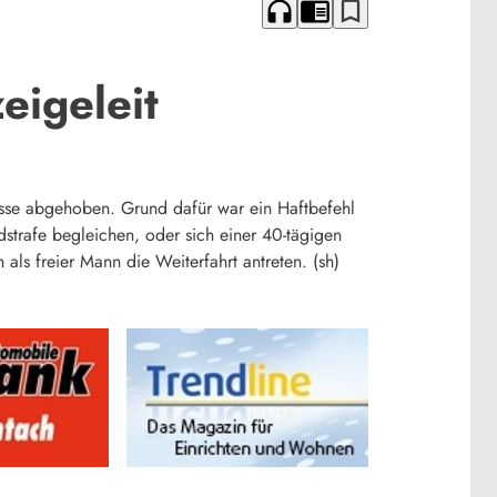
headphones
chrome_reader_mode
bookmark_border
eigeleit
kasse abgehoben. Grund dafür war ein Haftbefehl
strafe begleichen, oder sich einer 40-tägigen
als freier Mann die Weiterfahrt antreten. (sh)