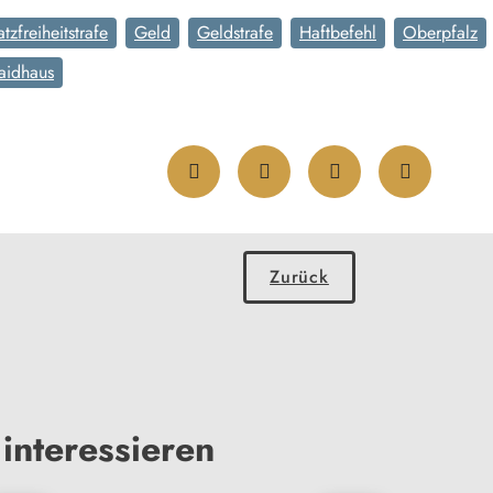
atzfreiheitstrafe
Geld
Geldstrafe
Haftbefehl
Oberpfalz
aidhaus
Zurück
interessieren