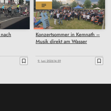
t nach
Konzertsommer in Kemnath –
Musik direkt am Wasser
bookmark_border
bookmark_border
9. Juni 2026
14:59