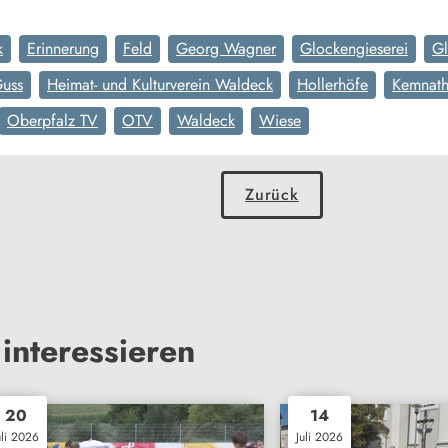
k
Erinnerung
Feld
Georg Wagner
Glockengieserei
Gl
uss
Heimat- und Kulturverein Waldeck
Hollerhöfe
Kemnat
Oberpfalz TV
OTV
Waldeck
Wiese
Zurück
interessieren
20
14
uli 2026
Juli 2026