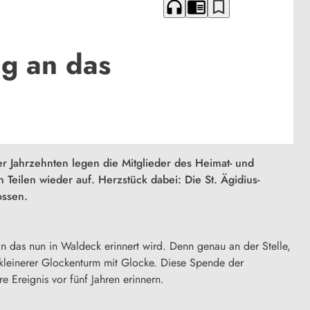
headphones
chrome_reader_mode
bookmark_border
g an das
er Jahrzehnten legen die Mitglieder des Heimat- und
 Teilen wieder auf. Herzstück dabei: Die St. Ägidius-
ossen.
an das nun in Waldeck erinnert wird. Denn genau an der Stelle,
 kleinerer Glockenturm mit Glocke. Diese Spende der
 Ereignis vor fünf Jahren erinnern.