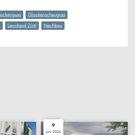
ockenguss
Glockenschauguss
h
Leonhard Zintl
Nachbau
9
Juni 2026