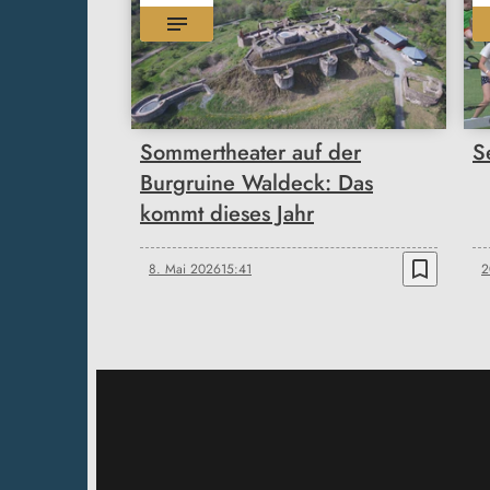
Sommertheater auf der
S
Burgruine Waldeck: Das
kommt dieses Jahr
bookmark_border
8. Mai 2026
15:41
2