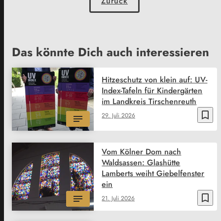
Zurück
Das könnte Dich auch interessieren
Hitzeschutz von klein auf: UV-
Index-Tafeln für Kindergärten
im Landkreis Tirschenreuth
bookmark_border
29. Juli 2026
Vom Kölner Dom nach
Waldsassen: Glashütte
Lamberts weiht Giebelfenster
ein
bookmark_border
21. Juli 2026