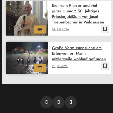
Eier vom Pfarrer und viel
guter Humor: 50. Jähriges
Priesterjubiläum von Josef
Triebenbacher in Waldsassen
bookmark_border
14. Juli 2026
Große Vermisstensuche am
Erlenweiher: Mann
mittlerweile wohlauf gefunden
bookmark_border
2. Juli 2026