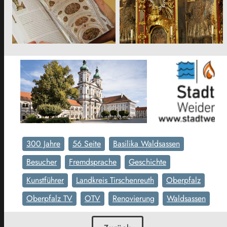
300 Jahre
56 Seite
Basilika Waldsassen
Besucher
Fremdsprache
Geschichte
Kunstführer
Landkreis Tirschenreuth
Oberpfalz
Oberpfalz TV
OTV
Renovierung
Waldsassen