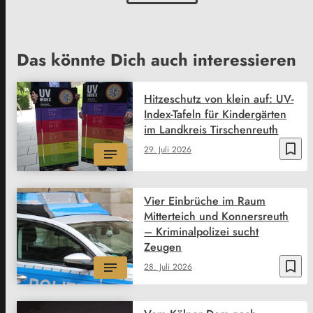
Das könnte Dich auch interessieren
Hitzeschutz von klein auf: UV-
Index-Tafeln für Kindergärten
im Landkreis Tirschenreuth
bookmark_border
29. Juli 2026
Vier Einbrüche im Raum
Mitterteich und Konnersreuth
– Kriminalpolizei sucht
Zeugen
bookmark_border
28. Juli 2026