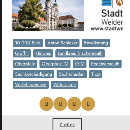
10 000 Euro
Anton Schicker
Bevölkerung
Graffiti
Hinweis
Landkreis Tirschenreuth
Oberpfalz
Oberpfalz TV
OTV
Pechtnersreuth
Sachbeschädigung
Sachschaden
Tipp
Verkehrszeichen
Waldsassen
Zurück