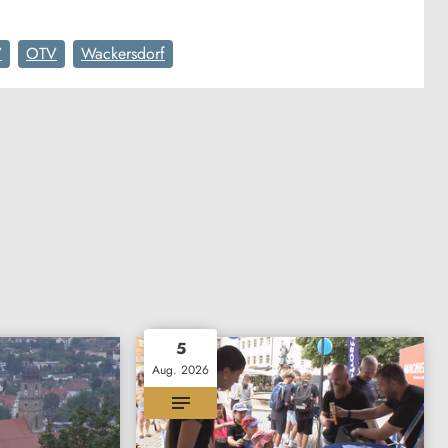
V
OTV
Wackersdorf
5
Aug. 2026