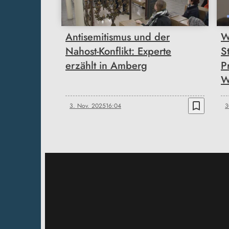
Antisemitismus und der
W
Nahost-Konflikt: Experte
S
erzählt in Amberg
P
W
bookmark_border
3. Nov. 2025
16:04
3