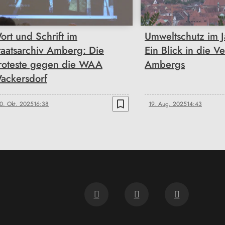
ort und Schrift im
Umweltschutz im 
taatsarchiv Amberg: Die
Ein Blick in die V
roteste gegen die WAA
Ambergs
ackersdorf
bookmark_border
0. Okt. 2025
16:38
19. Aug. 2025
14:43