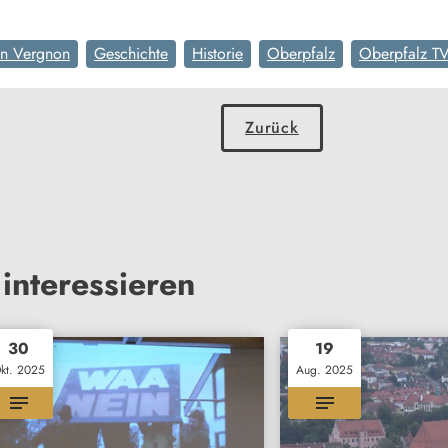
an Vergnon
Geschichte
Historie
Oberpfalz
Oberpfalz T
Zurück
interessieren
30
19
kt. 2025
Aug. 2025