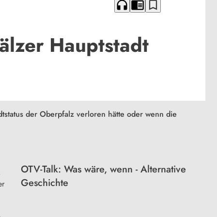
headphones
chrome_reader_mode
bookmark_border
lzer Hauptstadt
tstatus der Oberpfalz verloren hätte oder wenn die
OTV-Talk: Was wäre, wenn - Alternative
.
Geschichte
er
.