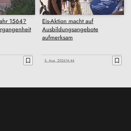
Jahr 1564?
Eis-Aktion macht auf
ergangenheit
Ausbildungsangebote
aufmerksam
bookmark_border
bookmark_border
5. Aug. 2026
14:44