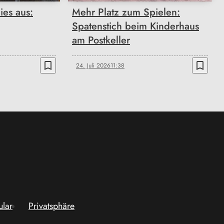
ies aus:
Mehr Platz zum Spielen:
Spatenstich beim Kinderhaus
am Postkeller
bookmark_border
bookmark_border
24. Juli 2026
11:38
ular
Privatsphäre