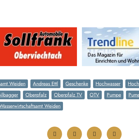
tsamt Weiden
Andreas Ettl
Geschenke
Hochwasser
Hoch
ilbagger
Oberpfalz
Oberpfalz TV
OTV
Pumpe
Pump
Wasserwirtschaftsamt Weiden