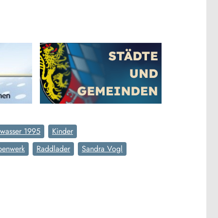
wasser 1995
Kinder
enwerk
Raddlader
Sandra Vogl