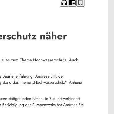
headphones
chrome_reader_mode
bookmark_border
rschutz näher
rn alles zum Thema Hochwasserschutz. Auch
 Baustellenführung. Andreas Ettl, der
tung stand das Thema „Hochwasserschutz“. Anhand
n stattgefunden hätten, in Zukunft verhindert
r Besichtigung des Pumpenwerks hat Andreas Ettl