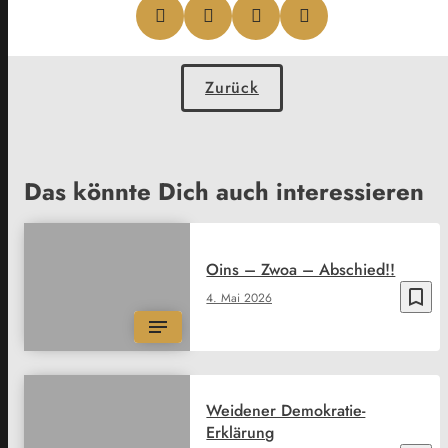
Zurück
Das könnte Dich auch interessieren
Oins – Zwoa – Abschied!!
bookmark_border
4. Mai 2026
Weidener Demokratie-
Erklärung