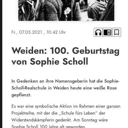
headphones
chrome_reader_mode
bookmark_border
Fr., 07.05.2021
, 10:42 Uhr
Weiden: 100. Geburtstag
von Sophie Scholl
In Gedenken an ihre Namensgeberin hat die Sophie-
Scholl-Realschule in Weiden heute eine weiße Rose
gepflanzt.
Es war eine symbolische Aktion im Rahmen einer ganzen
Projektreihe, mit der die „Schule fürs Leben“ der
Widerstandskämpferin gedenkt. Am Sonntag wäre
Sophie Scholl 100 Jahre alt geworden.