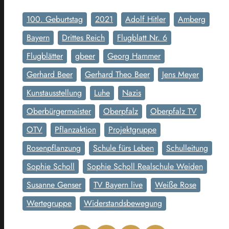
100. Geburtstag
2021
Adolf Hitler
Amberg
Bayern
Drittes Reich
Flugblatt Nr. 6
Flugblätter
gbeer
Georg Hammer
Gerhard Beer
Gerhard Theo Beer
Jens Meyer
Kunstausstellung
Luhe
Nazis
Oberbürgermeister
Oberpfalz
Oberpfalz TV
OTV
Pflanzaktion
Projektgruppe
Rosenpflanzung
Schule fürs Leben
Schulleitung
Sophie Scholl
Sophie Scholl Realschule Weiden
Susanne Genser
TV Bayern live
Weiße Rose
Wertegruppe
Widerstandsbewegung