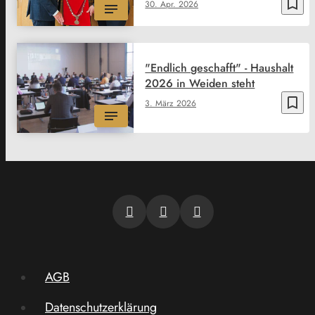
bookmark_border
30. Apr. 2026
"Endlich geschafft" - Haushalt
2026 in Weiden steht
bookmark_border
3. März 2026
AGB
Datenschutzerklärung