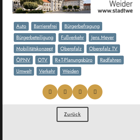
Auto
Barrierefrei
Bürgerbefragung
Bürgerbeteiligung
Fußverkehr
Jens Meyer
Mobilitätskonzept
Oberpfalz
Oberpfalz TV
ÖPNV
OTV
R+T-Planungsbüro
Radfahren
Umwelt
Verkehr
Weiden
Zurück