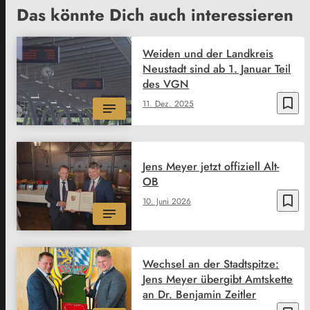
Das könnte Dich auch interessieren
Weiden und der Landkreis
Neustadt sind ab 1. Januar Teil
des VGN
bookmark_border
11. Dez. 2025
Jens Meyer jetzt offiziell Alt-
OB
bookmark_border
10. Juni 2026
Wechsel an der Stadtspitze:
Jens Meyer übergibt Amtskette
an Dr. Benjamin Zeitler