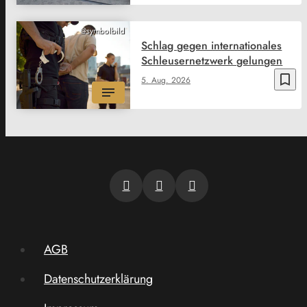
@symbolbild
Schlag gegen internationales
Schleusernetzwerk gelungen
bookmark_border
5. Aug. 2026
AGB
Datenschutzerklärung