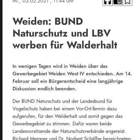
headphones
chrome_reader_mode
bookmark_border
Mi., 03.02.2021
, 11:44 Uhr
Weiden: BUND
Naturschutz und LBV
werben für Walderhalt
In wenigen Tagen wird in Weiden über das
Gewerbegebiet Weiden West IV entschieden. Am 14.
Februar soll ein Bürgerentscheid eine langjährige
Diskussion endlich beenden.
Der BUND Naturschutz und der Landesbund für
Vogelschutz haben bei einem Vor-Ort-Termin dazu
aufgerufen, für den Walderhalt und somit gegen das
Gewerbegebiet zu stimmen. Dafür waren beide
Landesvorsitzende der Naturschutzverbände angereist.
Richard Mergner und Dr. Norbert Schäffer bezeichneten