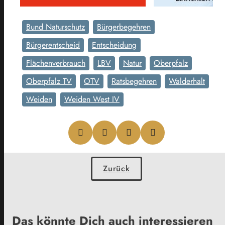
Bund Naturschutz
Bürgerbegehren
Bürgerentscheid
Entscheidung
Flächenverbrauch
LBV
Natur
Oberpfalz
Oberpfalz TV
OTV
Ratsbegehren
Walderhalt
Weiden
Weiden West IV
Zurück
Das könnte Dich auch interessieren