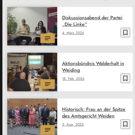
Diskussionsabend der Partei
„Die Linke“
bookmark_border
4. März 2026
Aktionsbündnis Walderhalt in
Weiding
bookmark_border
18. Feb. 2026
Historisch: Frau an der Spitze
des Amtsgericht Weiden
bookmark_border
5. Aug. 2026