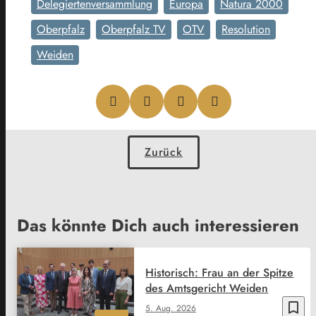
Delegiertenversammlung
Europa
Natura 2000
Oberpfalz
Oberpfalz TV
OTV
Resolution
Weiden
Zurück
Das könnte Dich auch interessieren
Historisch: Frau an der Spitze
des Amtsgericht Weiden
bookmark_border
5. Aug. 2026