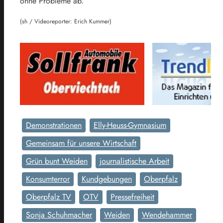
ohne Probleme ab.
(sh / Videoreporter: Erich Kummer)
Demonstrationen
Elly-Heuss-Gymnasium
Gemeinsam für unsere Wirtschaft
Grün bunt Weiden
journalistische Arbeit
Konsumterror
Kundgebungen
Oberpfalz
Oberpfalz TV
OTV
Pressefreiheit
Sonja Schuhmacher
Weiden
Wendehammer