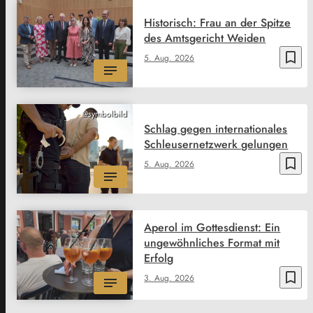
Historisch: Frau an der Spitze
des Amtsgericht Weiden
bookmark_border
5. Aug. 2026
@symbolbild
Schlag gegen internationales
Schleusernetzwerk gelungen
bookmark_border
5. Aug. 2026
Aperol im Gottesdienst: Ein
ungewöhnliches Format mit
Erfolg
bookmark_border
3. Aug. 2026