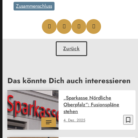
Zusammenschluss
Zurück
Das könnte Dich auch interessieren
„Sparkasse Nördliche
Oberpfalz“: Fusionspläne
stehen
bookmark_border
4. Dez. 2025