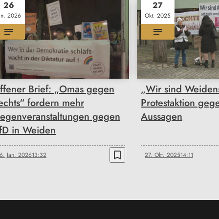
26
27
an. 2026
Okt. 2025
ffener Brief: „Omas gegen
„Wir sind Weidens
echts“ fordern mehr
Protestaktion geg
egenveranstaltungen gegen
Aussagen
fD in Weiden
bookmark_border
6. Jan. 2026
13:32
27. Okt. 2025
14:11