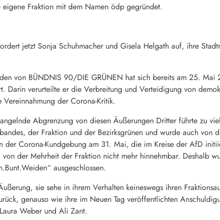
ine eigene Fraktion mit dem Namen ödp gegründet.
rdert jetzt Sonja Schuhmacher und Gisela Helgath auf, ihre Stadt
iden von BÜNDNIS 90/DIE GRÜNEN hat sich bereits am 25. Mai 2
. Darin verurteilte er die Verbreitung und Verteidigung von demo
ge Vereinnahmung der Corona-Kritik.
ngelnde Abgrenzung von diesen Äußerungen Dritter führte zu vi
rbandes, der Fraktion und der Bezirksgrünen und wurde auch von dies
der Corona-Kundgebung am 31. Mai, die im Kreise der AfD initiier
 von der Mehrheit der Fraktion nicht mehr hinnehmbar. Deshalb 
ün.Bunt.Weiden“ ausgeschlossen.
ußerung, sie sehe in ihrem Verhalten keineswegs ihren Fraktionsa
urück, genauso wie ihre im Neuen Tag veröffentlichten Anschuld
 Laura Weber und Ali Zant.