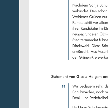
Nachdem Sonja Schuhma
verkündet. Den schon 
Weidener Grünen nur 
Parteiaustritt vor al
ihrer Kandidatur hinl
neugegründeten ÖDP-
Stadtratsmandat führt
Direktwahl. Diese St
erwünscht. Aus Veran
der Grünen-Kreisverb
Statement von Gisela Helgath u
Wir bedauern sehr, da
Schuhmacher, noch wi
Denk- und Redefreihe
Und Frau Schuhmacher 