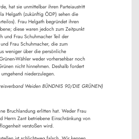
hat sie unmittelbar ihren Parteiaustritt
ela Helgath (zukünftig ÖDP) sehen die
ilos). Frau Helgath begründet ihren
esebene; diese waren jedoch zum Zeitpunkt
th und Frau Schuhmacher Teil der
 und Frau Schuhmacher, die zum
us weniger über die persönliche
m Grünen-Wähler weder vorhersehbar noch
rünen nicht hinnehmen. Deshalb fordert
e umgehend niederzulegen.
g Kreisverband Weiden BÜNDNIS 90/DIE GRÜNEN)
ne Bruchlandung erlitten hat. Weder Frau
nd Herrn Zant betriebene Einschränkung von
logenheit verstoßen wird.
tellen ist schlichtweg falsch. Wir kennen