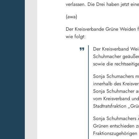
verlassen. Die Drei haben jetzt e
(awa)
Der Kreisverbande Grüne Weiden fo
wie folgt:
Der Kreisverband We
Schuhmacher geäußert
sowie die rechtsseiti
Sonja Schumachers ma
innerhalb des Kreisve
Sonja Schuhmacher an 
vom Kreisverband und
Stadtratsfraktion „Gr
Sonja Schuhmachers Ä
Grünen entschieden z
Fraktionszugehörigen