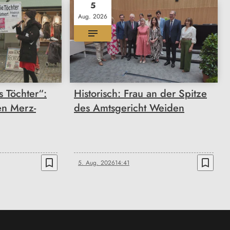
5
Aug. 2026
 Töchter“:
Historisch: Frau an der Spitze
en Merz-
des Amtsgericht Weiden
bookmark_border
bookmark_border
5. Aug. 2026
14:41