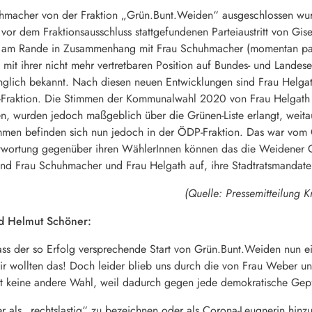
cher von der Fraktion „Grün.Bunt.Weiden“ ausgeschlossen wurde, 
vor dem Fraktionsausschluss stattgefundenen Parteiaustritt von Gis
am Rande in Zusammenhang mit Frau Schuhmacher (momentan parte
lem mit ihrer nicht mehr vertretbaren Position auf Bundes- und Land
änglich bekannt. Nach diesen neuen Entwicklungen sind Frau Helga
Fraktion. Die Stimmen der Kommunalwahl 2020 von Frau Helgath
en, wurden jedoch maßgeblich über die Grünen-Liste erlangt, weita
immen befinden sich nun jedoch in der ÖDP-Fraktion. Das war vo
twortung gegenüber ihren WählerInnen können das die Weidener G
and Frau Schuhmacher und Frau Helgath auf, ihre Stadtratsmandat
(Quelle: Pressemitteilun
nd Helmut Schöner:
ss der so Erfolg versprechende Start von Grün.Bunt.Weiden nun ei
r wollten das! Doch leider blieb uns durch die von Frau Weber u
it keine andere Wahl, weil dadurch gegen jede demokratische Gepf
als „rechtslastig“ zu bezeichnen oder als Corona-Leugnerin hinzus