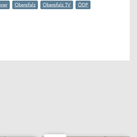
öner
Oberpfalz
Oberpfalz TV
ÖDP