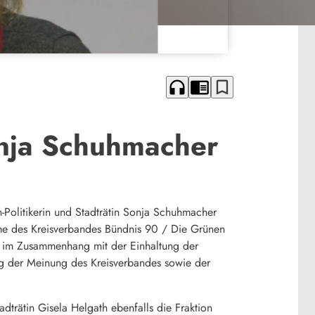
headphones
chrome_reader_mode
bookmark_border
onja Schuhmacher
-Politikerin und Stadträtin Sonja Schuhmacher
hme des Kreisverbandes Bündnis 90 / Die Grünen
n im Zusammenhang mit der Einhaltung der
g der Meinung des Kreisverbandes sowie der
trätin Gisela Helgath ebenfalls die Fraktion