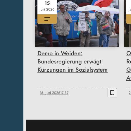
15
Juni 2026
J
Demo in Weiden:
O
Bundesregierung erwägt
R
Kürzungen im Sozialsystem
G
A
bookmark_border
15. Juni 2026
17:37
2