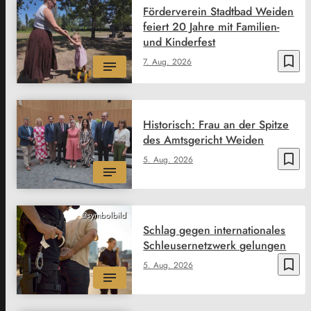
Förderverein Stadtbad Weiden
feiert 20 Jahre mit Familien-
und Kinderfest
bookmark_border
7. Aug. 2026
Historisch: Frau an der Spitze
des Amtsgericht Weiden
bookmark_border
5. Aug. 2026
@symbolbild
Schlag gegen internationales
Schleusernetzwerk gelungen
bookmark_border
5. Aug. 2026