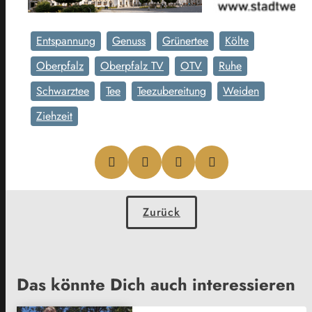
Entspannung
Genuss
Grünertee
Költe
Oberpfalz
Oberpfalz TV
OTV
Ruhe
Schwarztee
Tee
Teezubereitung
Weiden
Ziehzeit
Zurück
Das könnte Dich auch interessieren