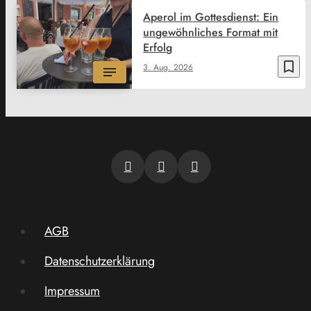
Aperol im Gottesdienst: Ein
ungewöhnliches Format mit
Erfolg
bookmark_border
3. Aug. 2026
AGB
Datenschutzerklärung
Impressum