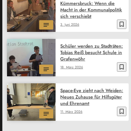
Kümmersbruck: Wenn die
Macht in der Kommunalpolitik
sich verschiebt
bookmark_border
3. Juni 2026
Schüler werden zu Stadträten:
Tobias Reiß besucht Schule in
Grafenwöhr
bookmark_border
18. März 2026
Space-Eye zieht nach Weiden:
Neues Zuhause für Hilfsgüter
und Ehrenamt
bookmark_border
11. März 2026