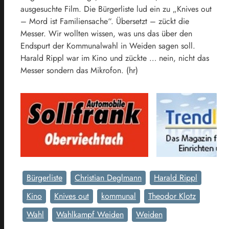
ausgesuchte Film. Die Bürgerliste lud ein zu „Knives out
– Mord ist Familiensache“. Übersetzt – zückt die
Messer. Wir wollten wissen, was uns das über den
Endspurt der Kommunalwahl in Weiden sagen soll.
Harald Rippl war im Kino und zückte … nein, nicht das
Messer sondern das Mikrofon. (hr)
Bürgerliste
Christian Deglmann
Harald Rippl
Kino
Knives out
kommunal
Theodor Klotz
Wahl
Wahlkampf Weiden
Weiden