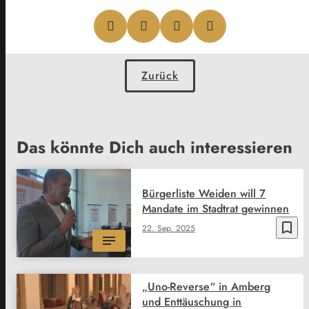
Zurück
Das könnte Dich auch interessieren
Bürgerliste Weiden will 7
Mandate im Stadtrat gewinnen
bookmark_border
22. Sep. 2025
„Uno-Reverse“ in Amberg
und Enttäuschung in