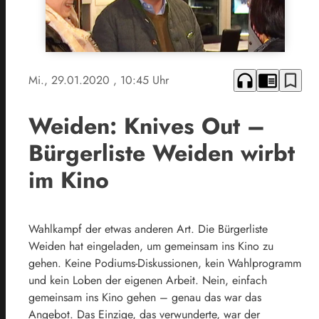
headphones
chrome_reader_mode
bookmark_border
Mi., 29.01.2020
, 10:45 Uhr
Weiden: Knives Out –
Bürgerliste Weiden wirbt
im Kino
Wahlkampf der etwas anderen Art. Die Bürgerliste
Weiden hat eingeladen, um gemeinsam ins Kino zu
gehen. Keine Podiums-Diskussionen, kein Wahlprogramm
und kein Loben der eigenen Arbeit. Nein, einfach
gemeinsam ins Kino gehen – genau das war das
Angebot. Das Einzige, das verwunderte, war der