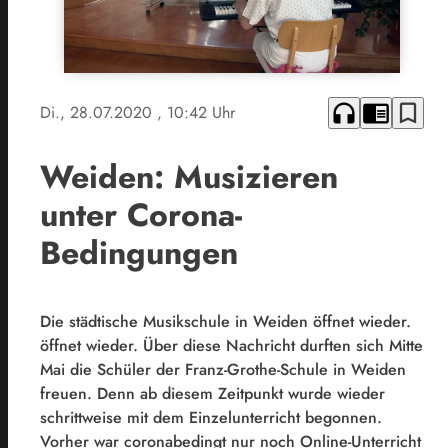
headphones
chrome_reader_mode
bookmark_border
Di., 28.07.2020
, 10:42 Uhr
Weiden: Musizieren
unter Corona-
Bedingungen
Die städtische Musikschule in Weiden öffnet wieder.
öffnet wieder. Über diese Nachricht durften sich Mitte
Mai die Schüler der Franz-Grothe-Schule in Weiden
freuen. Denn ab diesem Zeitpunkt wurde wieder
schrittweise mit dem Einzelunterricht begonnen.
Vorher war coronabedingt nur noch Online-Unterricht