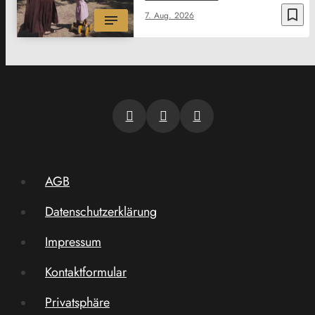
bookmark_border
7. Aug. 2026
AGB
Datenschutzerklärung
Impressum
Kontaktformular
Privatsphäre