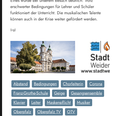
Eines wurde bei unserem Besuch deutlich: Trotz
erschwerter Bedingungen für Lehrer und Schüler
funktioniert der Unterricht. Die musikalischen Talente
können auch in der Krise weiter gefördert werden.
(cg)
Abstand
Bedingungen
Chorleiterin
Corona
Franz-Grothe-Schule
Geige
Gesangsensemble
Klavier
Leiter
Maskenpflicht
Musiker
Oberpfalz
Oberpfalz TV
OTV