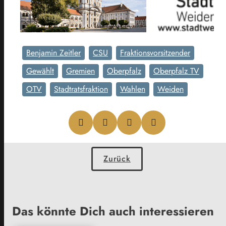
Benjamin Zeitler
CSU
Fraktionsvorsitzender
Gewählt
Gremien
Oberpfalz
Oberpfalz TV
OTV
Stadtratsfraktion
Wahlen
Weiden
Zurück
Das könnte Dich auch interessieren