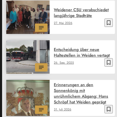
Weidener CSU verabschiedet
langjährige Stadträte
bookmark_border
27. Mai 2026
Entscheidung über neue
Haltestellen in Weiden vertagt
bookmark_border
26. Sep. 2025
Erinnerungen an den
Sonnenkönig mit
unrühmlichem Abgang: Hans
Schröpf hat Weiden geprägt
bookmark_border
31. Juli 2026