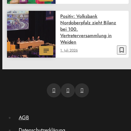
Positiv: Volksbank
Nordoberpfalz zieht Bilanz
bei 100.
Vertreterversammlung in
Weiden
bookmark_border
1. Juli 2026
AGB
Datenschutzerklärung