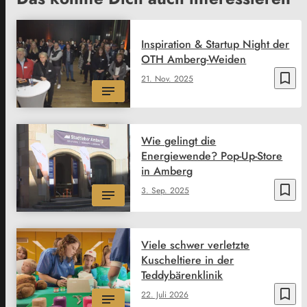
Inspiration & Startup Night der
OTH Amberg-Weiden
bookmark_border
21. Nov. 2025
Wie gelingt die
Energiewende? Pop-Up-Store
in Amberg
bookmark_border
3. Sep. 2025
Viele schwer verletzte
Kuscheltiere in der
Teddybärenklinik
bookmark_border
22. Juli 2026