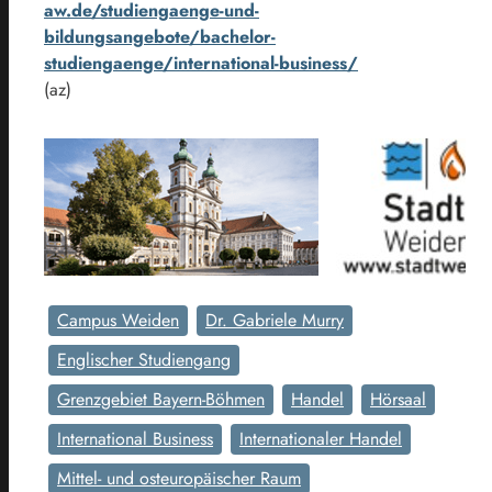
aw.de/studiengaenge-und-
bildungsangebote/bachelor-
studiengaenge/international-business/
(az)
Campus Weiden
Dr. Gabriele Murry
Englischer Studiengang
Grenzgebiet Bayern-Böhmen
Handel
Hörsaal
International Business
Internationaler Handel
Mittel- und osteuropäischer Raum