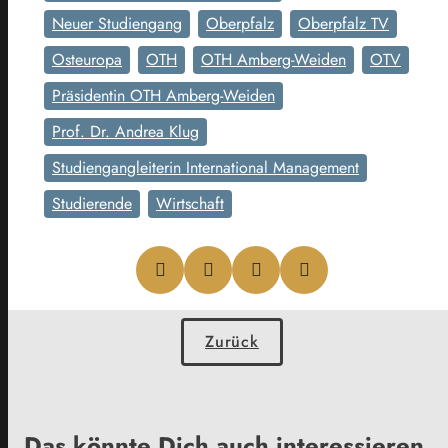
Neuer Studiengang
Oberpfalz
Oberpfalz TV
Osteuropa
OTH
OTH Amberg-Weiden
OTV
Präsidentin OTH Amberg-Weiden
Prof. Dr. Andrea Klug
Studiengangleiterin International Management
Studierende
Wirtschaft
Zurück
Das könnte Dich auch interessieren