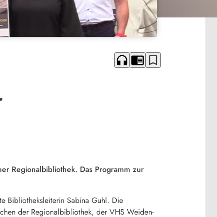
headphones
chrome_reader_mode
bookmark_border
r
er Regionalbibliothek. Das Programm zur
e Bibliotheksleiterin Sabina Guhl. Die
schen der Regionalbibliothek, der VHS Weiden-