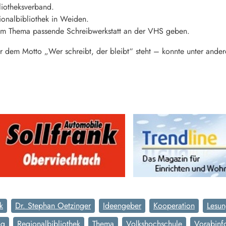
iotheksverband.
gionalbibliothek in Weiden.
 zum Thema passende Schreibwerkstatt an der VHS geben.
ter dem Motto „Wer schreibt, der bleibt“ steht – konnte unter an
k
Dr. Stephan Oetzinger
Ideengeber
Kooperation
Lesu
ng
Regionalbibliothek
Thema
Volkshochschule
Vorabinf