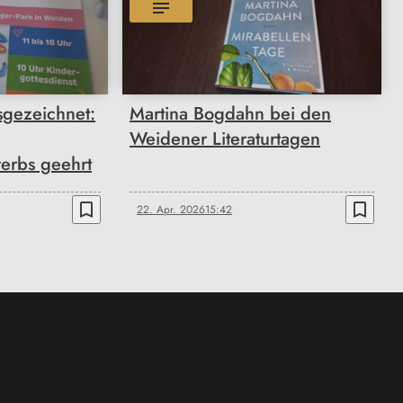
sgezeichnet:
Martina Bogdahn bei den
Weidener Literaturtagen
erbs geehrt
bookmark_border
bookmark_border
22. Apr. 2026
15:42