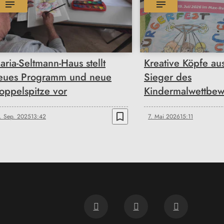
aria-Seltmann-Haus stellt
Kreative Köpfe au
eues Programm und neue
Sieger des
oppelspitze vor
Kindermalwettbew
bookmark_border
. Sep. 2025
13:42
7. Mai 2026
15:11