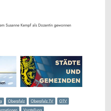
derem Susanne Kempf als Dozentin gewonnen
ng
Oberpfalz
Oberpfalz TV
OTV
ormationen
Vorstellung