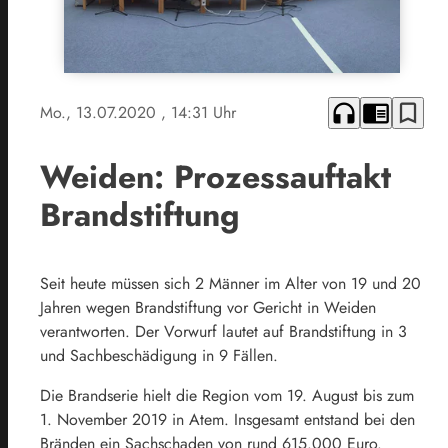
headphones
chrome_reader_mode
bookmark_border
Mo., 13.07.2020
, 14:31 Uhr
Weiden: Prozessauftakt
Brandstiftung
Seit heute müssen sich 2 Männer im Alter von 19 und 20
Jahren wegen Brandstiftung vor Gericht in Weiden
verantworten. Der Vorwurf lautet auf Brandstiftung in 3
und Sachbeschädigung in 9 Fällen.
Die Brandserie hielt die Region vom 19. August bis zum
1. November 2019 in Atem. Insgesamt entstand bei den
Bränden ein Sachschaden von rund 615.000 Euro.