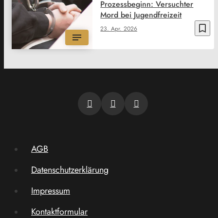
Prozessbeginn: Versuchter
Mord bei Jugendfreizeit
bookmark_border
23. Apr. 2026
AGB
Datenschutzerklärung
Impressum
Kontaktformular