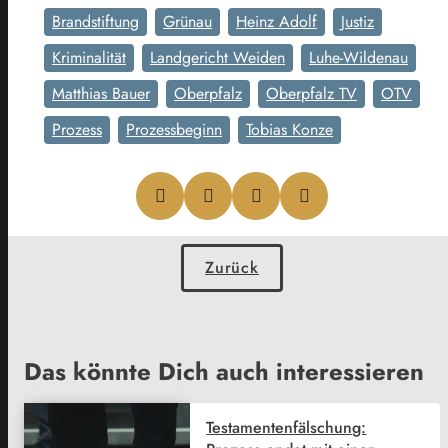
Brandstiftung
Grünau
Heinz Adolf
Justiz
Kriminalität
Landgericht Weiden
Luhe-Wildenau
Matthias Bauer
Oberpfalz
Oberpfalz TV
OTV
Prozess
Prozessbeginn
Tobias Konze
Zurück
Das könnte Dich auch interessieren
Testamentenfälschung: