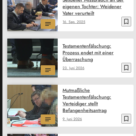
eigenen Tochter: Weidener
Vater verurteilt
bookmark_border
16. Sep. 2025
Testamentenfälschung:
Prozess endet mit einer
Überraschung
bookmark_border
23. Juni 2026
Mutmaßliche
Testamentenfälschung:
Verteidiger stellt
Befangenheitsantrag
bookmark_border
9. Juni 2026