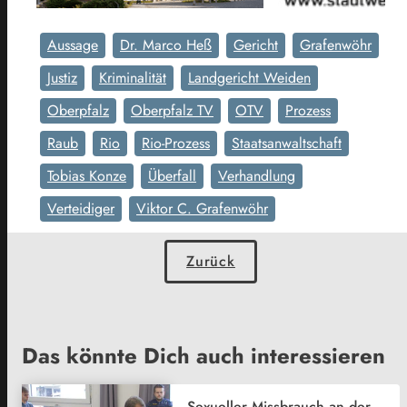
Aussage
Dr. Marco Heß
Gericht
Grafenwöhr
Justiz
Kriminalität
Landgericht Weiden
Oberpfalz
Oberpfalz TV
OTV
Prozess
Raub
Rio
Rio-Prozess
Staatsanwaltschaft
Tobias Konze
Überfall
Verhandlung
Verteidiger
Viktor C. Grafenwöhr
Zurück
Das könnte Dich auch interessieren
Sexueller Missbrauch an der