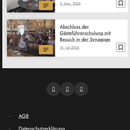
bookmark_border
3. Aug. 2026
Abschluss der
Gästeführerschulung mit
Besuch in der Synagoge
bookmark_border
31. Juli 2026
AGB
Datenschutzerklärung