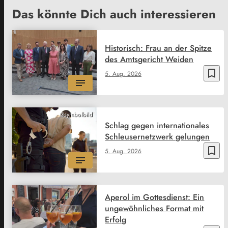
Das könnte Dich auch interessieren
Historisch: Frau an der Spitze
des Amtsgericht Weiden
bookmark_border
5. Aug. 2026
@symbolbild
Schlag gegen internationales
Schleusernetzwerk gelungen
bookmark_border
5. Aug. 2026
Aperol im Gottesdienst: Ein
ungewöhnliches Format mit
Erfolg