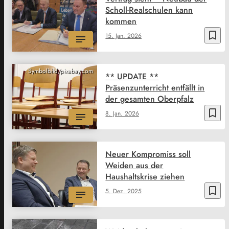
Scholl-Realschulen kann
kommen
bookmark_border
15. Jan. 2026
Symbolbild/pixabay.com
** UPDATE **
Präsenzunterricht entfällt in
der gesamten Oberpfalz
bookmark_border
8. Jan. 2026
Neuer Kompromiss soll
Weiden aus der
Haushaltskrise ziehen
bookmark_border
5. Dez. 2025