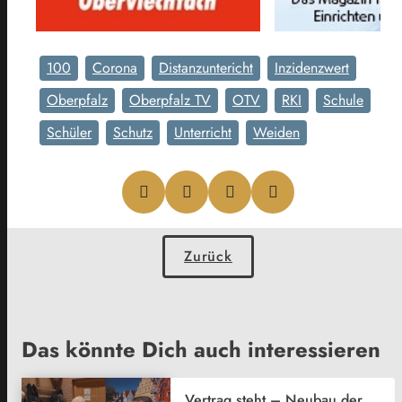
100
Corona
Distanzuntericht
Inzidenzwert
Oberpfalz
Oberpfalz TV
OTV
RKI
Schule
Schüler
Schutz
Unterricht
Weiden
Zurück
Das könnte Dich auch interessieren
Vertrag steht – Neubau der