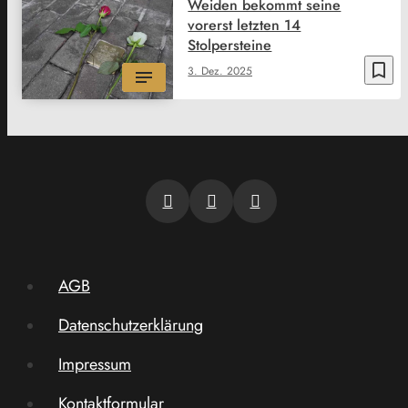
Weiden bekommt seine
vorerst letzten 14
Stolpersteine
bookmark_border
3. Dez. 2025
AGB
Datenschutzerklärung
Impressum
Kontaktformular