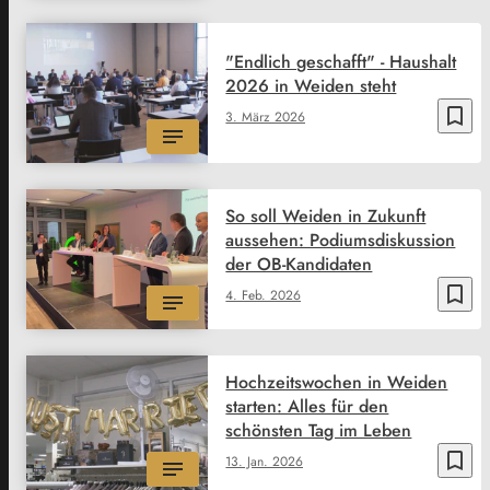
"Endlich geschafft" - Haushalt
2026 in Weiden steht
bookmark_border
3. März 2026
So soll Weiden in Zukunft
aussehen: Podiumsdiskussion
der OB-Kandidaten
bookmark_border
4. Feb. 2026
Hochzeitswochen in Weiden
starten: Alles für den
schönsten Tag im Leben
bookmark_border
13. Jan. 2026