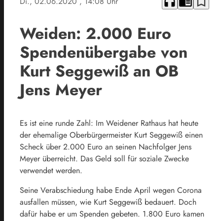
headphones
chrome_reader_mode
bookmark_border
Di., 02.06.2020
, 14:08 Uhr
Weiden: 2.000 Euro
Spendenübergabe von
Kurt Seggewiß an OB
Jens Meyer
Es ist eine runde Zahl: Im Weidener Rathaus hat heute
der ehemalige Oberbürgermeister Kurt Seggewiß einen
Scheck über 2.000 Euro an seinen Nachfolger Jens
Meyer überreicht. Das Geld soll für soziale Zwecke
verwendet werden.
Seine Verabschiedung habe Ende April wegen Corona
ausfallen müssen, wie Kurt Seggewiß bedauert. Doch
dafür habe er um Spenden gebeten. 1.800 Euro kamen