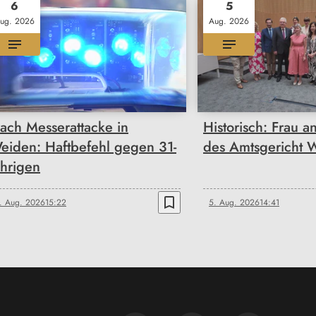
6
5
ug. 2026
Aug. 2026
ach Messerattacke in
Historisch: Frau a
eiden: Haftbefehl gegen 31-
des Amtsgericht 
ährigen
bookmark_border
. Aug. 2026
15:22
5. Aug. 2026
14:41