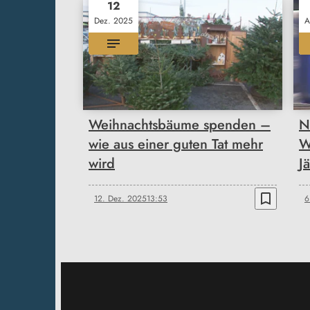
12
Dez. 2025
A
Weihnachtsbäume spenden –
N
wie aus einer guten Tat mehr
W
wird
J
bookmark_border
12. Dez. 2025
13:53
6