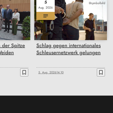
5
@symbolbild
Aug. 2026
n der Spitze
Schlag gegen internationales
Weiden
Schleusernetzwerk gelungen
bookmark_border
bookmark_border
5. Aug. 2026
14:10