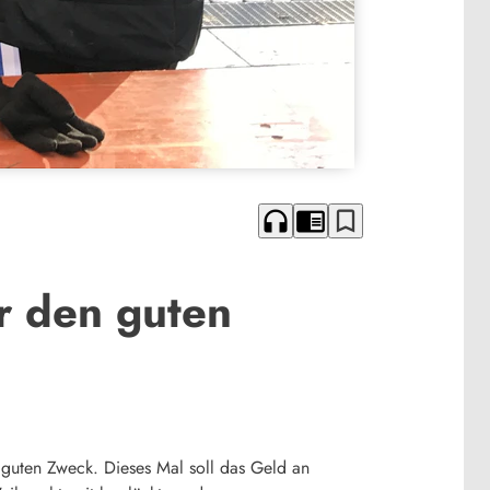
headphones
chrome_reader_mode
bookmark_border
r den guten
 guten Zweck. Dieses Mal soll das Geld an