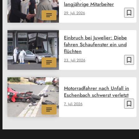
langjährige Mitarbeiter
bookmark_border
29. Juli 2026
Einbruch bei Juwelier: Diebe
fahren Schaufenster ein und
flüchten
bookmark_border
23. Juli 2026
Motorradfahrer nach Unfall in
Eschenbach schwerst verletzt
bookmark_border
7. Juli 2026