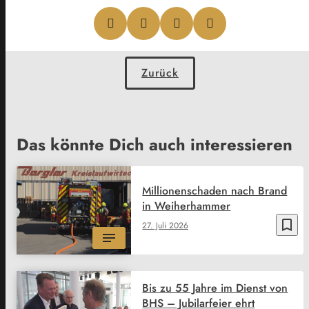
Zurück
Das könnte Dich auch interessieren
Millionenschaden nach Brand
in Weiherhammer
bookmark_border
27. Juli 2026
Bis zu 55 Jahre im Dienst von
BHS – Jubilarfeier ehrt