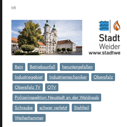
(vl)
Bein
Betriebsunfall
heruntergefallen
Industriegebiet
Industriemechaniker
Oberpfalz
Oberpfalz TV
OTV
Polizeiinspektion Neustadt an der Waldnaab
Schraube
schwer verletzt
Stahlteil
Weiherhammer