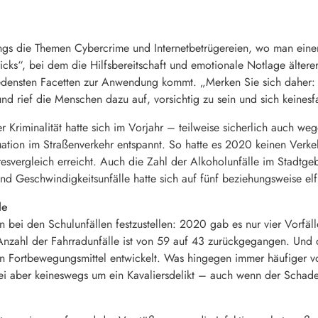
ings die Themen Cybercrime und Internetbetrügereien, wo man einen
cks“, bei dem die Hilfsbereitschaft und emotionale Notlage ältere
iedensten Facetten zur Anwendung kommt. „Merken Sie sich daher: D
rief die Menschen dazu auf, vorsichtig zu sein und sich keinesfal
r Kriminalität hatte sich im Vorjahr – teilweise sicherlich auch
tion im Straßenverkehr entspannt. So hatte es 2020 keinen Verkeh
resvergleich erreicht. Auch die Zahl der Alkoholunfälle im Stadtgeb
nd Geschwindigkeitsunfälle hatte sich auf fünf beziehungsweise elf
le
 bei den Schulunfällen festzustellen: 2020 gab es nur vier Vorfäll
nzahl der Fahrradunfälle ist von 59 auf 43 zurückgegangen. Und 
n Fortbewegungsmittel entwickelt. Was hingegen immer häufiger vo
rbei aber keineswegs um ein Kavaliersdelikt – auch wenn der Schaden