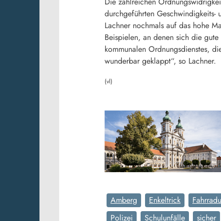
Die zahlreichen Ordnungswidrigkei
durchgeführten Geschwindigkeits- 
Lachner nochmals auf das hohe Maß
Beispielen, an denen sich die gute
kommunalen Ordnungsdienstes, die 
wunderbar geklappt“, so Lachner.
(vl)
Amberg
Enkeltrick
Fahrradu
Polizei
Schulunfälle
sicher