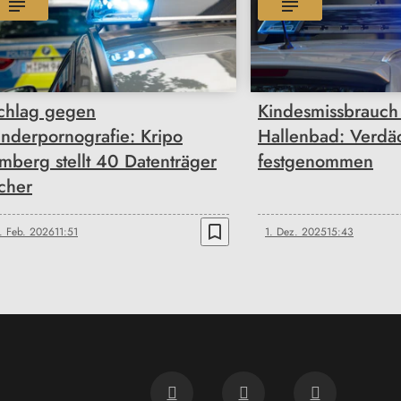
chlag gegen
Kindesmissbrauch
inderpornografie: Kripo
Hallenbad: Verdäc
mberg stellt 40 Datenträger
festgenommen
icher
bookmark_border
. Feb. 2026
11:51
1. Dez. 2025
15:43