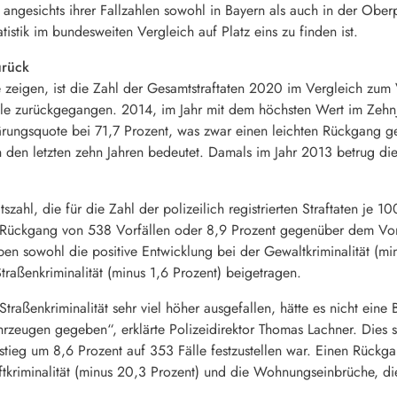
 angesichts ihrer Fallzahlen sowohl in Bayern als auch in der Obe
atistik im bundesweiten Vergleich auf Platz eins zu finden ist.
urück
e zeigen, ist die Zahl der Gesamtstraftaten 2020 im Vergleich zum
lle zurückgegangen. 2014, im Jahr mit dem höchsten Wert im Zehn
lärungsquote bei 71,7 Prozent, was zwar einen leichten Rückgang 
den letzten zehn Jahren bedeutet. Damals im Jahr 2013 betrug die
tszahl, die für die Zahl der polizeilich registrierten Straftaten je
ückgang von 538 Vorfällen oder 8,9 Prozent gegenüber dem Vorj
ben sowohl die positive Entwicklung bei der Gewaltkriminalität (m
traßenkriminalität (minus 1,6 Prozent) beigetragen.
raßenkriminalität sehr viel höher ausgefallen, hätte es nicht eine
zeugen gegeben“, erklärte Polizeidirektor Thomas Lachner. Dies s
eg um 8,6 Prozent auf 353 Fälle festzustellen war. Einen Rückga
ftkriminalität (minus 20,3 Prozent) und die Wohnungseinbrüche, di