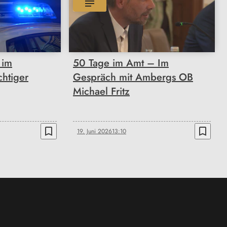
 im
50 Tage im Amt – Im
htiger
Gespräch mit Ambergs OB
Michael Fritz
bookmark_border
bookmark_border
19. Juni 2026
13:10