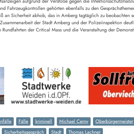
tsanzeigen aufgrund der Verstöße gegen die Infektionsschutzmaßn
und Fahrzeugkontrollen gehörten ebenfalls zu den Gesprächsthemen 
 an Sicherheit abhob, das in Amberg tagtäglich zu beobachten sei
 Zusammenarbeit der Stadt Amberg und der Polizeiinspektion deutli
Rundfahrten der Critical Mass und die Veranstaltung der Demonst
nfälle
Fälle
kriminell
Michael Cerny
Oberbürgermeister
Sicherheitsgespräch
Stadt
Thomas Lachner