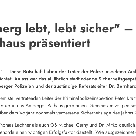
rg lebt, lebt sicher" – P
haus präsentiert
r.“ – Diese Botschaft haben der Leiter der Polizeiinspektion
chtet. Anlass war das alljährlich stattfindende Sicherheitsge
berger Polizeien und der zuständige Referatsleiter Dr. Bernhar
 stellvertretenden Leiter der Kriminalpolizeiinspektion Peter Kräm
 Decker in das Amberger Rathaus gekommen. Gemeinsam zeigten sie
ber dem Vorjahr nochmals verbesserte Sicherheitslage des Jahres
homas Lachner als auch OB Michael Cerny und Dr. Mitko deutlich,
behörde einen wichtigen Erfolgsfaktor darstellt. Wie ausgezeichnet 