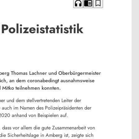
headphones
chrome_reader_mode
bookmark_border
olizeistatistik
 Amberg Thomas Lachner und Oberbürgermeister
spräch, an dem coronabedingt ausnahmsweise
d Mitko teilnehmen konnten.
er und dem stellvertretenden Leiter der
 auch im Namen des Polizeipräsidenten der
 2020 anhand von Beispielen auf.
 dass vor allem die gute Zusammenarbeit von
die Sicherheitslage in Amberg ist, zeigte sich