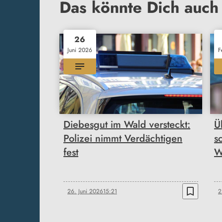
Das könnte Dich auch 
26
Juni 2026
F
Diebesgut im Wald versteckt:
Ü
Polizei nimmt Verdächtigen
s
fest
W
bookmark_border
26. Juni 2026
15:21
2