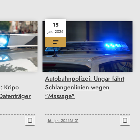
15
Jan. 2026
Autobahnpolizei: Ungar fährt
: Kripo
Schlangenlinien wegen
Datenträger
"Massage"
bookmark_border
bookmark_border
15. Jan. 2026
15:01