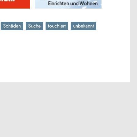
Schäden
Suche
touchiert
unbekannt