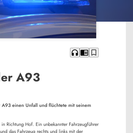
headphones
chrome_reader_mode
bookmark_border
der A93
A93 einen Unfall und flüchtete mit seinem
 in Richtung Hof. Ein unbekannter Fahrzeugführer
 und das Fahrzeug rechts und links mit der