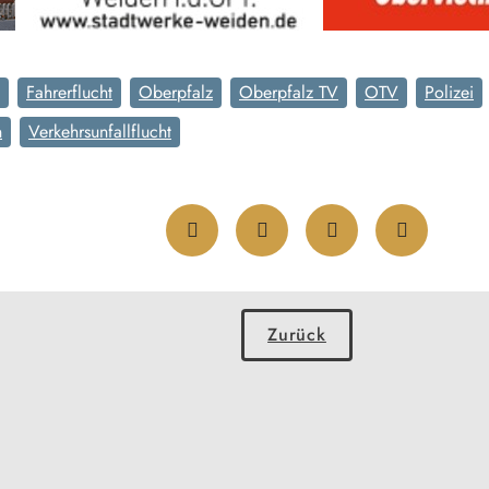
Fahrerflucht
Oberpfalz
Oberpfalz TV
OTV
Polizei
n
Verkehrsunfallflucht
Zurück