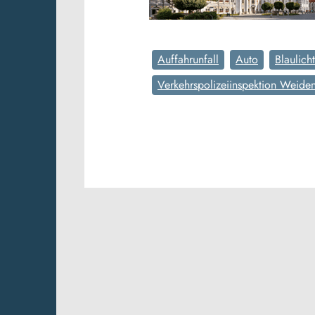
Auffahrunfall
Auto
Blaulicht
Verkehrspolizeiinspektion Weide