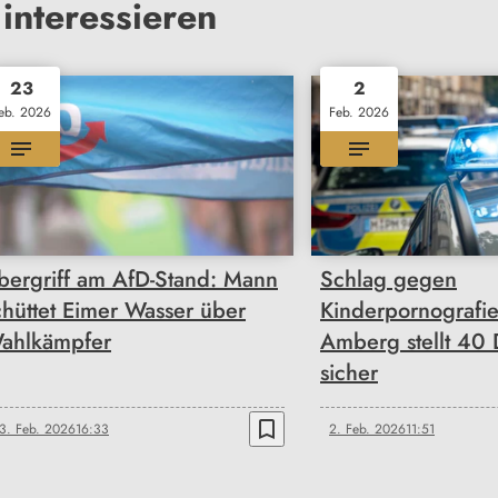
interessieren
23
2
eb. 2026
Feb. 2026
bergriff am AfD-Stand: Mann
Schlag gegen
chüttet Eimer Wasser über
Kinderpornografie
ahlkämpfer
Amberg stellt 40 
sicher
bookmark_border
3. Feb. 2026
16:33
2. Feb. 2026
11:51