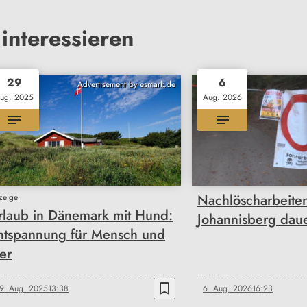
interessieren
29
6
Advertisement by esmark.de
ug. 2025
Aug. 2026
Nachlöscharbeite
zeige
rlaub in Dänemark mit Hund:
Johannisberg dau
ntspannung für Mensch und
ier
bookmark_border
9. Aug. 2025
13:38
6. Aug. 2026
16:23