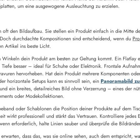
platten, um eine ausgewogene Ausleuchtung zu erzielen.
 oft den Bildaufbau. Sie stellen ein Produkt einfach in die Mitte
. Doch durchdachte Kompositionen sind entscheidend, wenn du
Pro
 Artikel ins beste Licht.
n Winkeln dein Produkt am besten zur Geltung kommt. Ein Flatlay 
 Tiefe besser – ideal für Schuhe oder Elektronik. Frontale Aufna
Gravuren hervorheben. Hat dein Produkt mehrere Komponenten oder 
der horizontale Setups kann es sinnvoll sein, ein
Panoramabild zu 
nd ein breites, detailreiches Bild ohne Verzerrung – eines der nüt
ements oder Modekollektionen.
ebeband oder Schablonen die Position deiner Produkte auf dem Tis
hkeit wirkt professionell und stärkt das Vertrauen. Kontrolliere jedes
enn erforderlich, halte Linien sauber und überprüfe die Bildrände
 erwarten, dass das, was sie online sehen, auch dem entspricht, wa