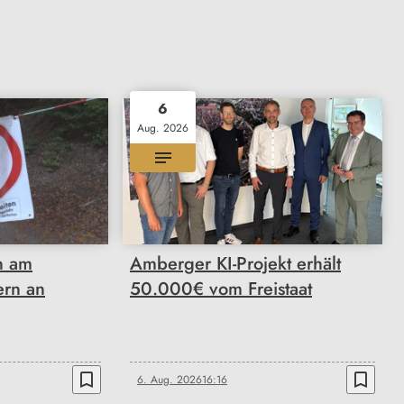
6
Aug. 2026
n am
Amberger KI-Projekt erhält
ern an
50.000€ vom Freistaat
bookmark_border
bookmark_border
6. Aug. 2026
16:16