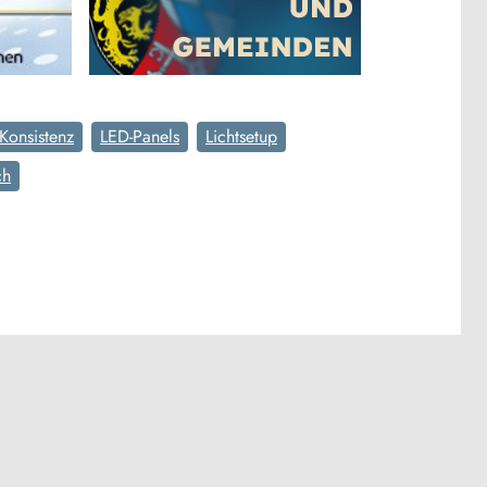
Konsistenz
LED-Panels
Lichtsetup
ch