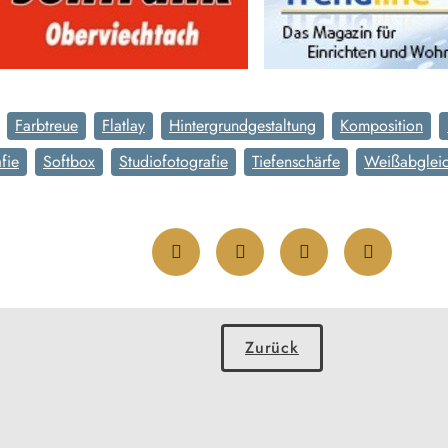
Farbtreue
Flatlay
Hintergrundgestaltung
Komposition
fie
Softbox
Studiofotografie
Tiefenschärfe
Weißabglei
Zurück