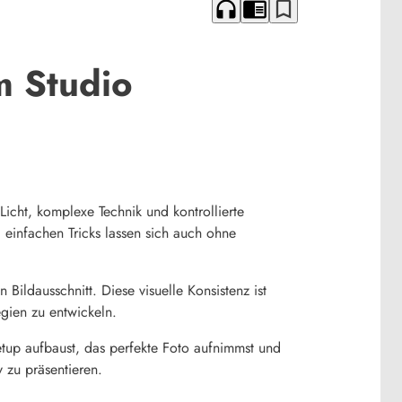
headphones
chrome_reader_mode
bookmark_border
m Studio
Licht, komplexe Technik und kontrollierte
einfachen Tricks lassen sich auch ohne
Bildausschnitt. Diese visuelle Konsistenz ist
gien zu entwickeln.
Setup aufbaust, das perfekte Foto aufnimmst und
v zu präsentieren.