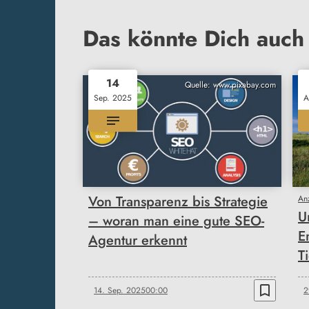
Das könnte Dich auch 
14
Quelle: www.pixabay.com
Sep. 2025
A
Von Transparenz bis Strategie
An
U
– woran man eine gute SEO-
E
Agentur erkennt
T
bookmark_border
14. Sep. 2025
00:00
2