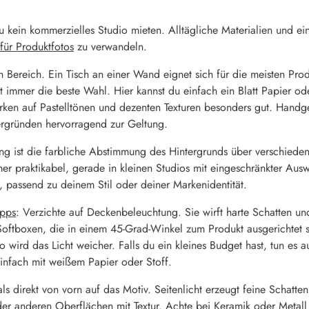
kein kommerzielles Studio mieten. Alltägliche Materialien und ein
für Produktfotos
zu verwandeln.
Bereich. Ein Tisch an einer Wand eignet sich für die meisten Pro
immer die beste Wahl. Hier kannst du einfach ein Blatt Papier od
ken auf Pastelltönen und dezenten Texturen besonders gut. Handgef
rgründen hervorragend zur Geltung.
ung ist die farbliche Abstimmung des Hintergrunds über verschied
mer praktikabel, gerade in kleinen Studios mit eingeschränkter Aus
passend zu deinem Stil oder deiner Markenidentität.
ipps
: Verzichte auf Deckenbeleuchtung. Sie wirft harte Schatten un
 Softboxen, die in einem 45-Grad-Winkel zum Produkt ausgerichte
so wird das Licht weicher. Falls du ein kleines Budget hast, tun e
einfach mit weißem Papier oder Stoff.
als direkt von vorn auf das Motiv. Seitenlicht erzeugt feine Schatt
oder anderen Oberflächen mit Textur. Achte bei Keramik oder Metal