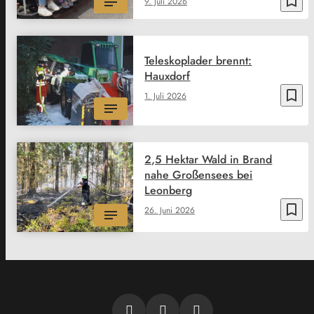
bookmark_border
9. Juli 2026
Teleskoplader brennt:
Hauxdorf
bookmark_border
1. Juli 2026
2,5 Hektar Wald in Brand
nahe Großensees bei
Leonberg
bookmark_border
26. Juni 2026