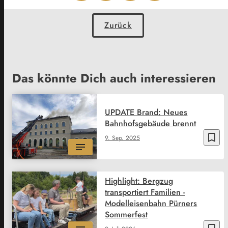
Zurück
Das könnte Dich auch interessieren
UPDATE Brand: Neues
Bahnhofsgebäude brennt
bookmark_border
9. Sep. 2025
Highlight: Bergzug
transportiert Familien -
Modelleisenbahn Pürners
Sommerfest