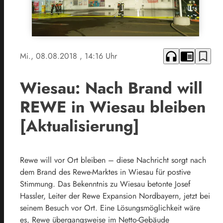
headphones
chrome_reader_mode
bookmark_border
Mi., 08.08.2018
, 14:16 Uhr
Wiesau: Nach Brand will
REWE in Wiesau bleiben
[Aktualisierung]
Rewe will vor Ort bleiben – diese Nachricht sorgt nach
dem Brand des Rewe-Marktes in Wiesau für postive
Stimmung. Das Bekenntnis zu Wiesau betonte Josef
Hassler, Leiter der Rewe Expansion Nordbayern, jetzt bei
seinem Besuch vor Ort. Eine Lösungsmöglichkeit wäre
es, Rewe übergangsweise im Netto-Gebäude