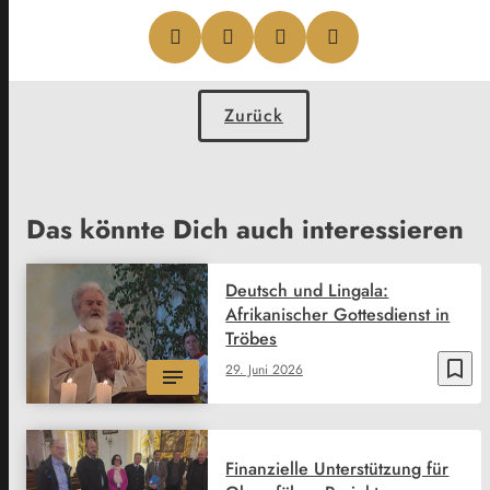
Zurück
Das könnte Dich auch interessieren
Deutsch und Lingala:
Afrikanischer Gottesdienst in
Tröbes
bookmark_border
29. Juni 2026
Finanzielle Unterstützung für