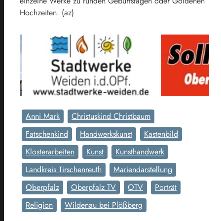
einzelne Werke zu runden Geburtstagen oder Goldenen
Hochzeiten. (az)
Anni Mark
Christuskind Christbaum
Fatschenkind
Handwerkskunst
Kastenbild
Klosterarbeiten
Kunst
Kunsthandwerk
Landkreis Tirschenreuth
Mariendarstellung
Oberpfalz
Oberpfalz TV
OTV
Porträt
Religion
Wildenau bei Plößberg