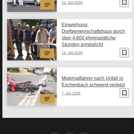
bookmark_border
23. Juli 2026
Einweihung:
Dorfgemeinschaftshaus durch
über 4.600 ehrenamtliche
Stunden ermöglicht
bookmark_border
14. Juli 2026
Motorradfahrer nach Unfall in
Eschenbach schwerst verletzt
bookmark_border
7. Juli 2026