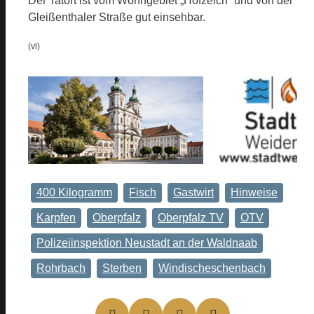
Der Tatort ist vom Wohngebiet „Hofzelch“ und von der
Gleißenthaler Straße gut einsehbar.
(vl)
400 Kilogramm
Fisch
Gastwirt
Hinweise
Karpfen
Oberpfalz
Oberpfalz TV
OTV
Polizeiinspektion Neustadt an der Waldnaab
Rohrbach
Sterben
Windischeschenbach