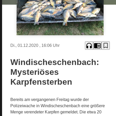
headphones
chrome_reader_mode
bookmark_border
Di., 01.12.2020
, 16:06 Uhr
Windischeschenbach:
Mysteriöses
Karpfensterben
Bereits am vergangenen Freitag wurde der
Polizeiwache in Windischeschenbach eine größere
Menge verendeter Karpfen gemeldet. Die etwa 20