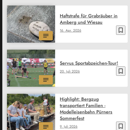
Haftstrafe für Grabräuber in
Amberg und Wiesau
bookmark_border
16. Apr. 2026
Servus Sportabzeichen-Tour!
bookmark_border
20. Juli 2026
Highlight: Bergzug
transportiert Familien -
Modelleisenbahn Pürners
Sommerfest
bookmark_border
9. Juli 2026