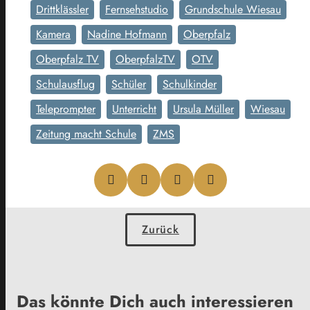
Drittklässler
Fernsehstudio
Grundschule Wiesau
Kamera
Nadine Hofmann
Oberpfalz
Oberpfalz TV
OberpfalzTV
OTV
Schulausflug
Schüler
Schulkinder
Teleprompter
Unterricht
Ursula Müller
Wiesau
Zeitung macht Schule
ZMS
Zurück
Das könnte Dich auch interessieren