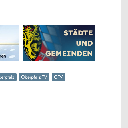
erpfalz
Oberpfalz TV
OTV