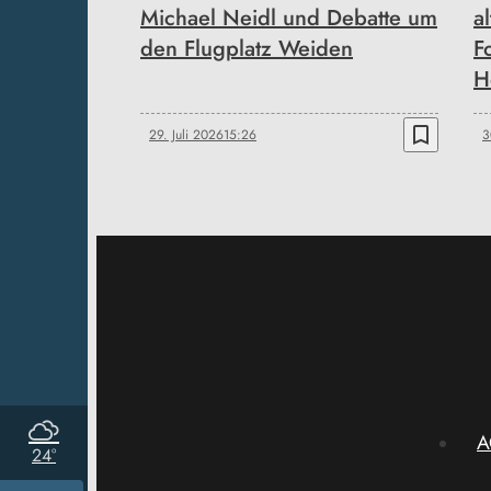
Michael Neidl und Debatte um
a
den Flugplatz Weiden
F
H
bookmark_border
29. Juli 2026
15:26
3
A
24°