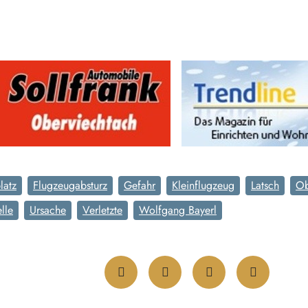
latz
Flugzeugabsturz
Gefahr
Kleinflugzeug
Latsch
Ob
elle
Ursache
Verletzte
Wolfgang Bayerl