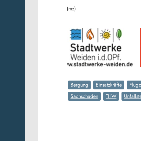
(mz)
Bergung
Einsatzkräfte
Flugp
Sachschaden
THW
Unfallst