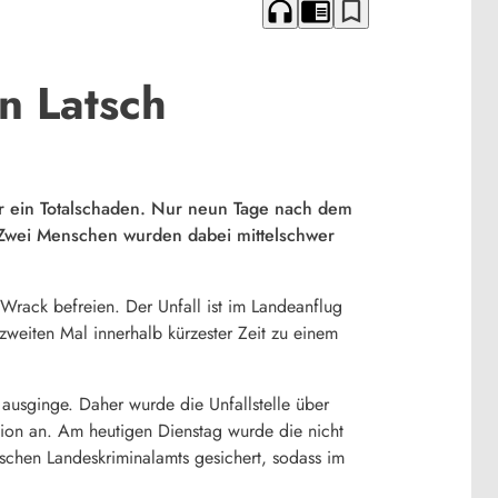
headphones
chrome_reader_mode
bookmark_border
n Latsch
er ein Totalschaden. Nur neun Tage nach dem
b. Zwei Menschen wurden dabei mittelschwer
rack befreien. Der Unfall ist im Landeanflug
weiten Mal innerhalb kürzester Zeit zu einem
ausginge. Daher wurde die Unfallstelle über
tion an. Am heutigen Dienstag wurde die nicht
schen Landeskriminalamts gesichert, sodass im