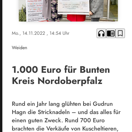
headphones
chrome_reader_mode
bookmark_border
Mo., 14.11.2022
, 14:54 Uhr
Weiden
1.000 Euro für Bunten
Kreis Nordoberpfalz
Rund ein Jahr lang glühten bei Gudrun
Hagn die Stricknadeln – und das alles für
einen guten Zweck. Rund 700 Euro
brachten die Verkäufe von Kuscheltieren,