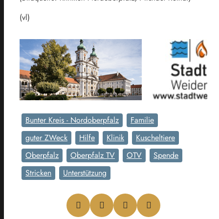
(vl)
Bunter Kreis - Nordoberpfalz
Familie
guter ZWeck
Hilfe
Klinik
Kuscheltiere
Oberpfalz
Oberpfalz TV
OTV
Spende
Stricken
Unterstützung