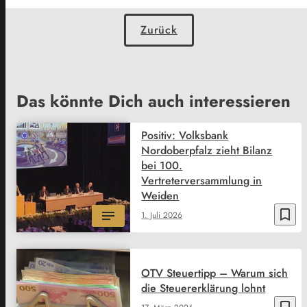
Zurück
Das könnte Dich auch interessieren
Positiv: Volksbank
Nordoberpfalz zieht Bilanz
bei 100.
Vertreterversammlung in
Weiden
bookmark_border
1. Juli 2026
OTV Steuertipp – Warum sich
die Steuererklärung lohnt
bookmark_border