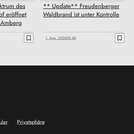
ktrum des
** Update** Freudenberger
f eröffnet
Waldbrand ist unter Kontrolle
n Amberg
bookmark_border
bookmark_border
1. Aug. 2026
00:40
ular
Privatsphäre