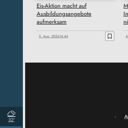
Eis-Aktion macht auf
M
Ausbildungsangebote
I
aufmerksam
n
bookmark_border
5. Aug. 2026
14:44
4
A
32°