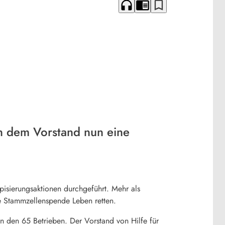
headphones
chrome_reader_mode
bookmark_border
en dem Vorstand nun eine
pisierungsaktionen durchgeführt. Mehr als
e Stammzellenspende Leben retten.
n den 65 Betrieben. Der Vorstand von Hilfe für