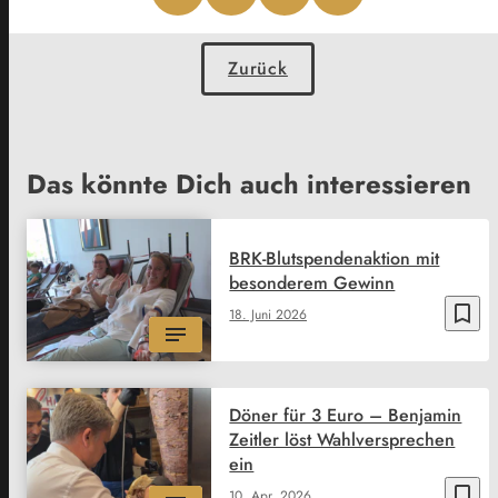
Zurück
Das könnte Dich auch interessieren
BRK-Blutspendenaktion mit
besonderem Gewinn
bookmark_border
18. Juni 2026
Döner für 3 Euro – Benjamin
Zeitler löst Wahlversprechen
ein
bookmark_border
10. Apr. 2026