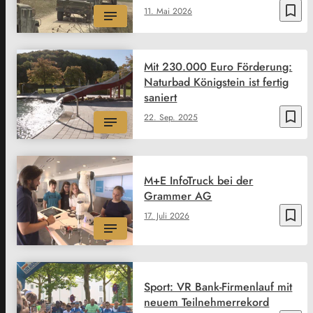
bookmark_border
11. Mai 2026
Mit 230.000 Euro Förderung:
Naturbad Königstein ist fertig
saniert
bookmark_border
22. Sep. 2025
M+E InfoTruck bei der
Grammer AG
bookmark_border
17. Juli 2026
Sport: VR Bank-Firmenlauf mit
neuem Teilnehmerrekord