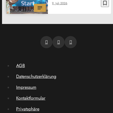
bookmark_border
9. Juli 2026
AGB
Datenschutzerklärung
Impressum
Kontaktformular
Privatsphäre