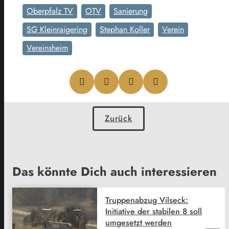
Oberpfalz TV
OTV
Sanierung
SG Kleinraigering
Stephan Koller
Verein
Vereinsheim
Zurück
Das könnte Dich auch interessieren
Truppenabzug Vilseck:
Initiative der stabilen 8 soll
umgesetzt werden