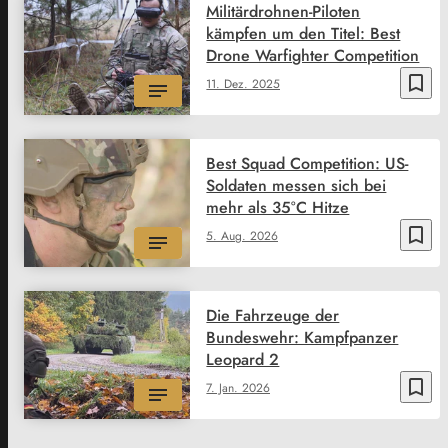
Militärdrohnen-Piloten
kämpfen um den Titel: Best
Drone Warfighter Competition
bookmark_border
11. Dez. 2025
Best Squad Competition: US-
Soldaten messen sich bei
mehr als 35°C Hitze
bookmark_border
5. Aug. 2026
Die Fahrzeuge der
Bundeswehr: Kampfpanzer
Leopard 2
bookmark_border
7. Jan. 2026