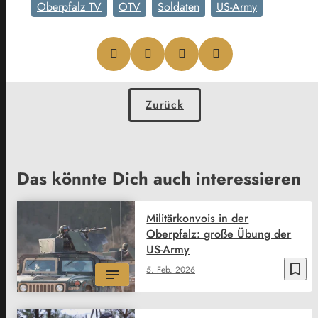
Oberpfalz TV
OTV
Soldaten
US-Army
Zurück
Das könnte Dich auch interessieren
Militärkonvois in der
Oberpfalz: große Übung der
US-Army
bookmark_border
5. Feb. 2026