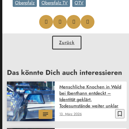
Oberpfalz
Oberpfalz TV
OTV
Zurück
Das könnte Dich auch interessieren
Menschliche Knochen in Wald
bei Ibenthann entdeckt –
Identität geklärt,
Todesumstände weiter unklar
bookmark_border
13. März 2026